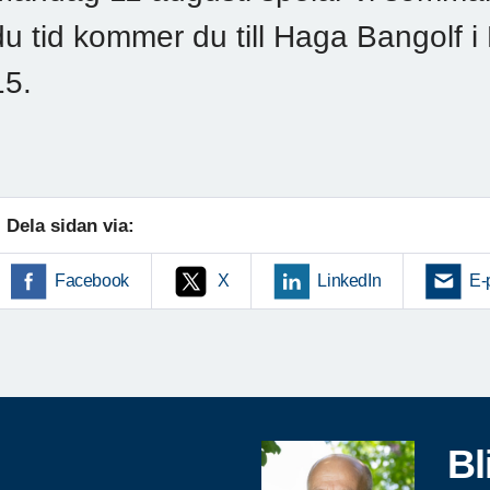
du tid kommer du till Haga Bangolf 
15.
Dela sidan via:
Facebook
X
LinkedIn
E-
Bl