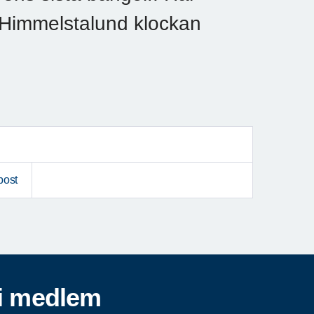
i Himmelstalund klockan
post
i medlem