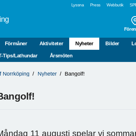
Lyssna
Press
Webbutik
SPF
ing
Fören
Förmåner
Aktiviteter
Nyheter
Bilder
L
T-Tips/Lathundar
Årsmöten
of Norrköping
Nyheter
Bangolf!
Bangolf!
Måndag 11 augusti spelar vi sommar