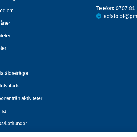
Telefon:
0707-81 
medlem
spfstolof@gm
åner
iteter
ter
r
a äldrefrågor
lofsbladet
rter från aktiviteter
ria
ips/Lathundar
öten