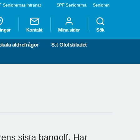
 Seniorernas intranät
SPF Seniorerna
Senioren
ingar
Kontakt
Mina sidor
Sök
okala äldrefrågor
S:t Olofsbladet
ens sista bangolf. Har