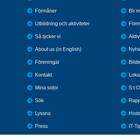
Förmåner
Bli 
Utbildning och aktiviteter
Förm
Så tycker vi
Aktiv
About us (in English)
Nyhe
Föreningar
Bilde
Kontakt
Lokal
Mina sidor
S:t O
Sök
Rappo
Lyssna
Histo
Press
IT-T
Webbutik
Årsm