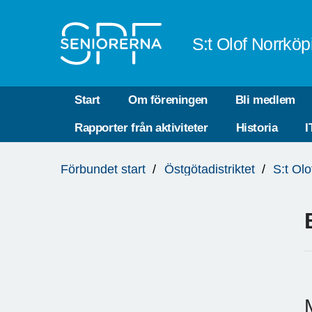
Till övergripande innehåll
S:t Olof Norrköp
Start
Om föreningen
Bli medlem
Rapporter från aktiviteter
Historia
I
Du
Förbundet start
Östgötadistriktet
S:t Ol
är
här: