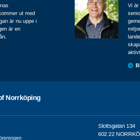
rnas
Vi är
 kommer ut med
senio
gan är nu uppe i
geme
gen är en
miljo
ån.
lande
skapa
aktiv
B
of Norrköping
Slottsgatan 134
602 22 NORRK
öreningen