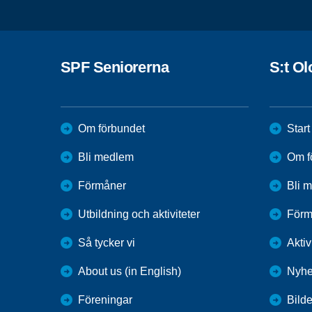
SPF Seniorerna
S:t Ol
Om förbundet
Start
Bli medlem
Om f
Förmåner
Bli 
Utbildning och aktiviteter
Förm
Så tycker vi
Aktiv
About us (in English)
Nyhe
Föreningar
Bilde