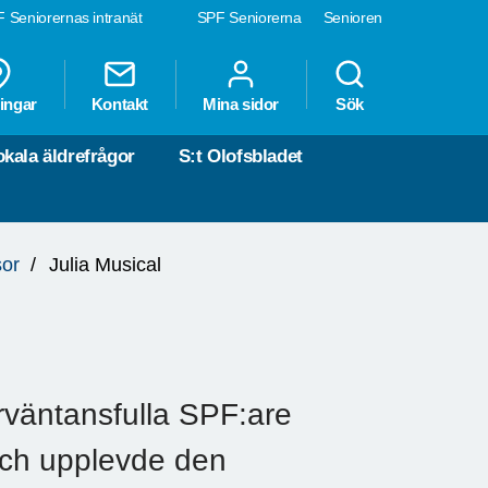
 Seniorernas intranät
SPF Seniorerna
Senioren
ingar
Kontakt
Mina sidor
Sök
okala äldrefrågor
S:t Olofsbladet
sor
Julia Musical
rväntansfulla SPF:are
och upplevde den