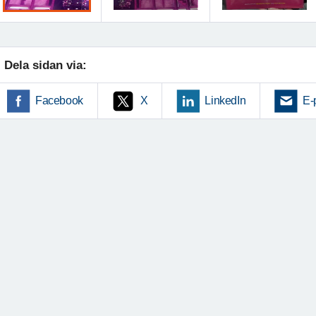
Dela sidan via:
Facebook
X
LinkedIn
E-