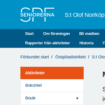
Till övergripande innehåll
S:t Olof Norrköp
Start
Om föreningen
Bli medlem
Rapporter från aktiviteter
Historia
I
Du
Förbundet start
Östgötadistriktet
S:t Ol
är
här:
Aktiviteter
Bokcirkel
Boule