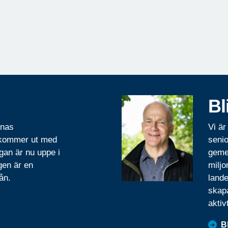
Bl
rnas
Vi är
 kommer ut med
senio
gan är nu uppe i
geme
gen är en
miljo
ån.
lande
skapa
aktiv
B