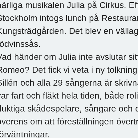
härliga musikalen Julia på Cirkus. Eft
Stockholm intogs lunch på Restauran
Kungsträdgården. Det blev en välla
rödvinssås.
Vad händer om Julia inte avslutar sit
Romeo? Det fick vi veta i ny tolknin
Sillén och alla 29 sångerna är skriv
var fart och fläkt hela tiden, både ro
duktiga skådespelare, sångare och 
överens om att föreställningen övert
förväntningar.