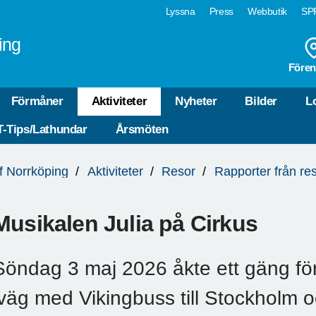
Lyssna
Press
Webbutik
SPF
ing
Fören
Förmåner
Aktiviteter
Nyheter
Bilder
L
T-Tips/Lathundar
Årsmöten
of Norrköping
Aktiviteter
Resor
Rapporter från re
Musikalen Julia på Cirkus
Söndag 3 maj 2026 åkte ett gäng fö
iväg med Vikingbuss till Stockholm 