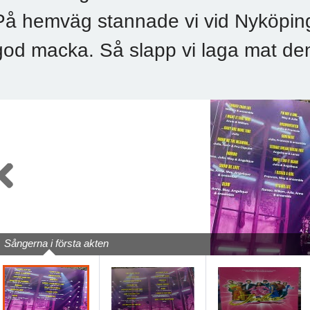
På hemväg stannade vi vid Nyköpings
god macka. Så slapp vi laga mat de
Previous
Sångerna i första akten