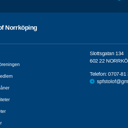
of Norrköping
Slottsgatan 134
602 22 NORRK
öreningen
Telefon:
0707-81 
medlem
spfstolof@gm
åner
iteter
ter
r