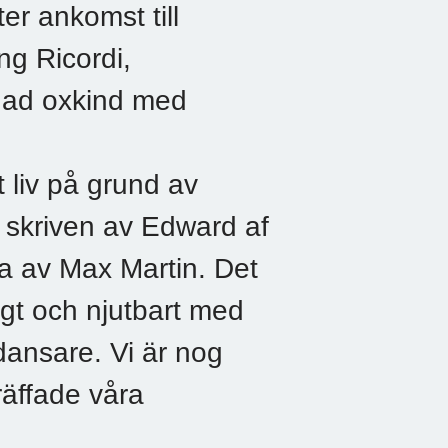
er ankomst till
g Ricordi,
gad oxkind med
t liv på grund av
g skriven av Edward af
na av Max Martin. Det
ligt och njutbart med
dansare. Vi är nog
räffade våra