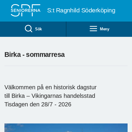
Till övergripande innehåll
S:t Ragnhild Söderköping
Sök
Meny
Birka - sommarresa
Välkommen på en historisk dagstur
till Birka – Vikingarnas handelsstad
Tisdagen den 28/7 - 2026