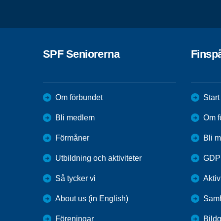
SPF Seniorerna
Finsp
Om förbundet
Start
Bli medlem
Om f
Förmåner
Bli 
Utbildning och aktiviteter
GDP
Så tycker vi
Aktiv
About us (in English)
Samh
Föreningar
Bildg