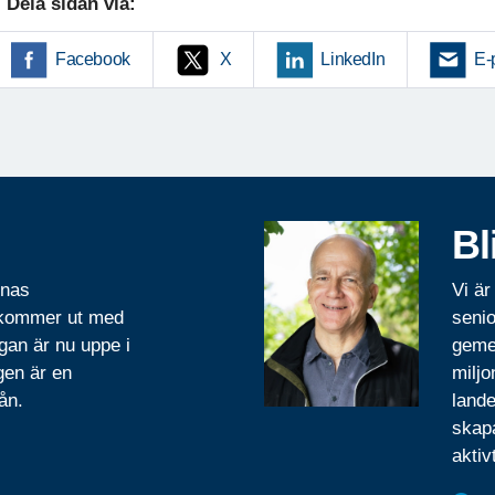
Dela sidan via:
Facebook
X
LinkedIn
E-
Bl
rnas
Vi är
 kommer ut med
senio
gan är nu uppe i
geme
gen är en
miljo
ån.
lande
skapa
aktiv