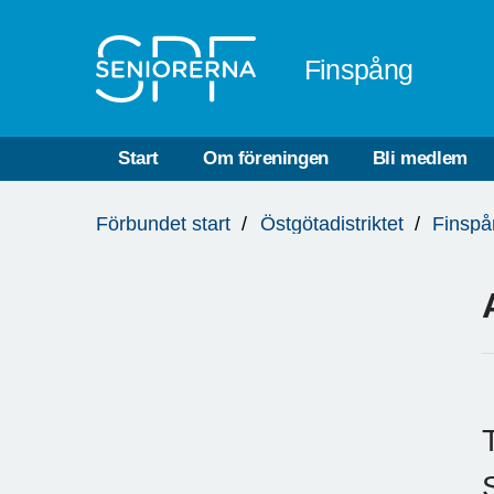
Till övergripande innehåll
Finspång
Start
Om föreningen
Bli medlem
Du
Förbundet start
Östgötadistriktet
Finspå
är
här: