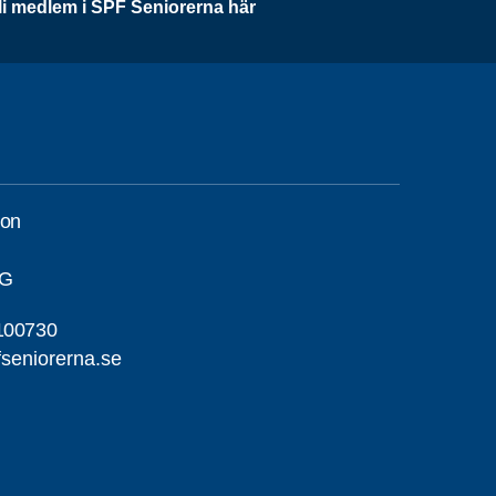
li medlem i SPF Seniorerna här
son
NG
100730
seniorerna.se