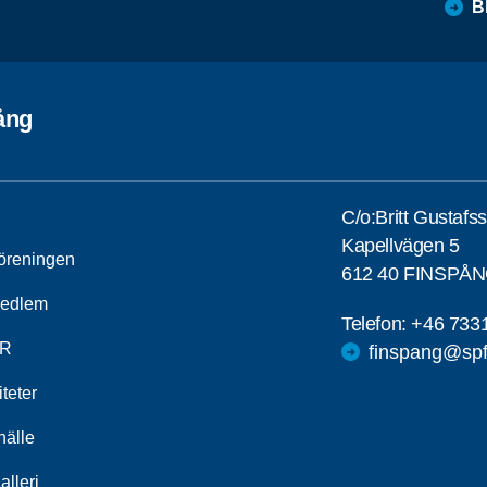
B
ång
C/o:Britt Gustafs
Kapellvägen 5
öreningen
612 40 FINSPÅ
medlem
Telefon:
+46 733
R
finspang@spf
iteter
älle
alleri