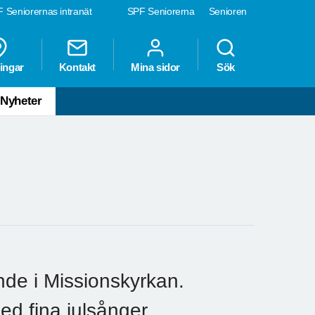
 Seniorernas intranät
SPF Seniorerna
Senioren
ingar
Kontakt
Mina sidor
Sök
Nyheter
nde i Missionskyrkan.
 fina julsånger.