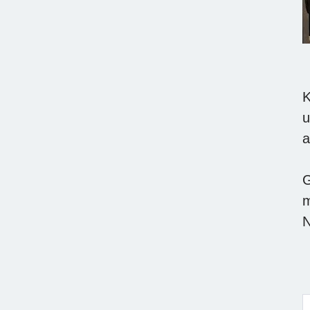
K
u
a
G
m
N