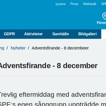
Lyssna
Press
Webbutik
SPF
Fören
GDPR
Aktiviteter
Samhälle
Bildgalleri
ng
Nyheter
Adventsfirande - 8 decembeer
Adventsfirande - 8 december
Trevlig eftermiddag med adventsfira
SPF:s egen sånggrupp uppträdde med