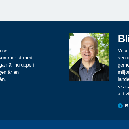
Bl
rnas
Vi är
 kommer ut med
senio
gan är nu uppe i
geme
gen är en
miljo
ån.
lande
skapa
aktiv
B