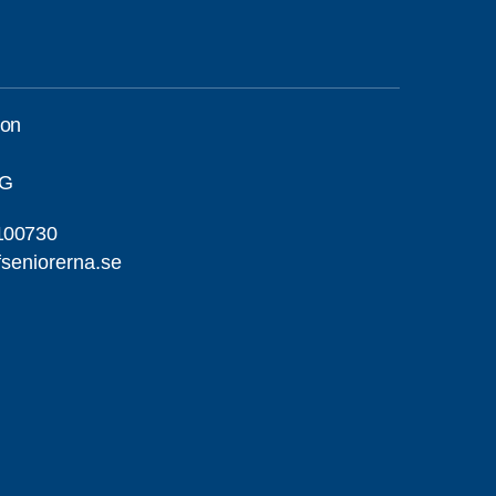
son
NG
100730
seniorerna.se