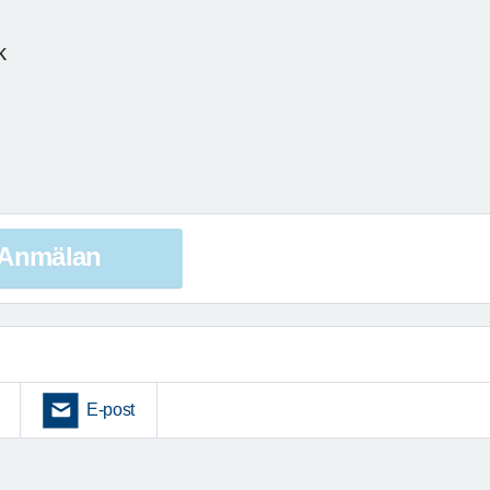
k
Anmälan
E-post