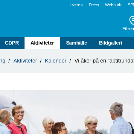
Lyssna
Press
Webbutik
SPF
Fören
GDPR
Aktiviteter
Samhälle
Bildgalleri
ng
Aktiviteter
Kalender