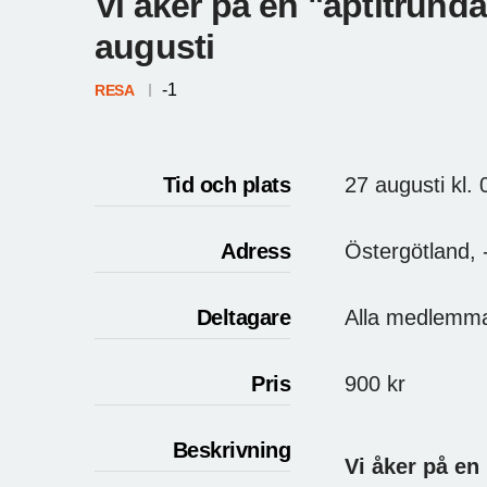
Vi åker på en "aptitrunda
augusti
-1
RESA
Tid och plats
27 augusti
kl.
Adress
Östergötland, 
Deltagare
Alla medlemma
Pris
900
kr
Beskrivning
Vi åker på en