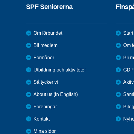
SPF Seniorerna
Finsp
Om förbundet
Start
Bli medlem
Om f
Förmåner
Bli 
Utbildning och aktiviteter
GDP
Så tycker vi
Aktiv
About us (in English)
Samh
Föreningar
Bildg
Kontakt
Nyhe
Mina sidor