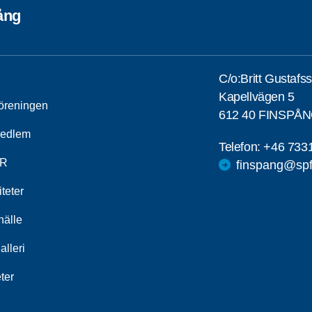
ång
C/o:Britt Gustafs
Kapellvägen 5
öreningen
612 40 FINSPÅ
medlem
Telefon:
+46 733
R
finspang@spf
iteter
älle
alleri
ter