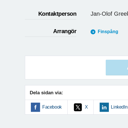
Kontaktperson
Jan-Olof Gree
Arrangör
Finspång
Dela sidan via:
Facebook
X
LinkedIn