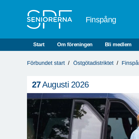
Till övergripande innehåll
Finspång
Start
Om föreningen
Bli medlem
Du
Förbundet start
Östgötadistriktet
Finspå
är
här:
27
Augusti 2026