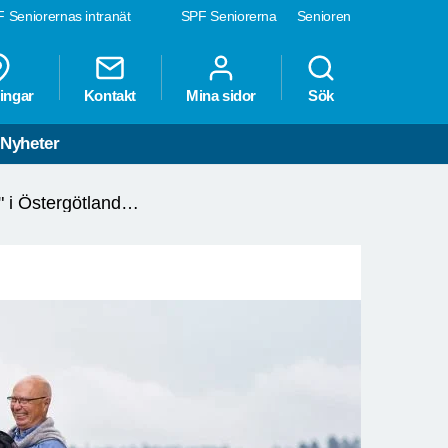
 Seniorernas intranät
SPF Seniorerna
Senioren
ingar
Kontakt
Mina sidor
Sök
Nyheter
Vi åker på en "aptitrunda" i Östergötland - torsdag 27 augusti