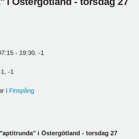
" i Östergötland - torsdag 27
 07:15
- 19:30.
-1
-1, -1
r i
Finspång
 "aptitrunda" i Östergötland - torsdag 27