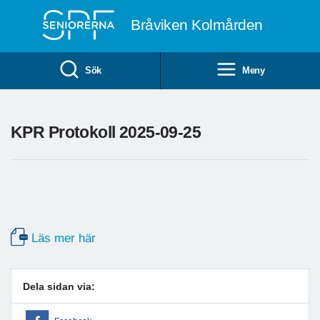
Till övergripande innehåll
Bråviken Kolmården
Sök
Meny
KPR Protokoll 2025-09-25
Läs mer här
Dela sidan via: