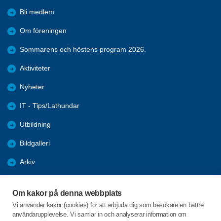
Bli medlem
Om föreningen
Sommarens och höstens program 2026.
Aktiviteter
Nyheter
IT - Tips/Lathundar
Utbildning
Bildgalleri
Arkiv
Samhälle
Om kakor på denna webbplats
Förmåner
Vi använder kakor (cookies) för att erbjuda dig som besökare en bättre
användarupplevelse. Vi samlar in och analyserar information om
Digital hjälp