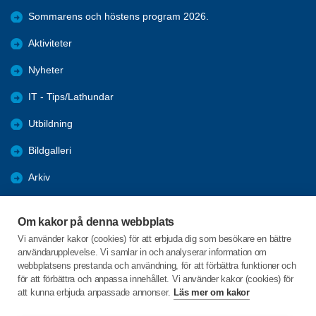
Sommarens och höstens program 2026.
Aktiviteter
Nyheter
IT - Tips/Lathundar
Utbildning
Bildgalleri
Arkiv
Samhälle
Om kakor på denna webbplats
Förmåner
Vi använder kakor (cookies) för att erbjuda dig som besökare en bättre
användarupplevelse. Vi samlar in och analyserar information om
Digital hjälp
webbplatsens prestanda och användning, för att förbättra funktioner och
för att förbättra och anpassa innehållet. Vi använder kakor (cookies) för
att kunna erbjuda anpassade annonser.
Läs mer om kakor
C/o:Per Adler
Idunvägen 148