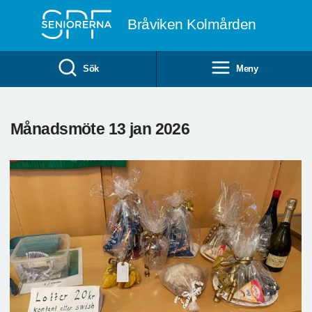
Till övergripande innehåll
Bråviken Kolmården
Sök
Meny
Månadsmöte 13 jan 2026