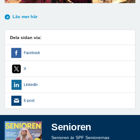
Läs mer här
Dela sidan via:
Facebook
X
LinkedIn
E-post
Senioren
Senioren är SPF Seniorernas