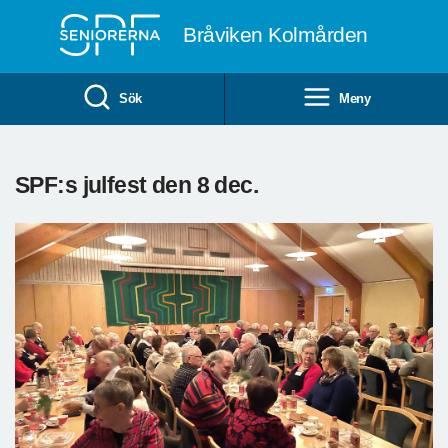
Till övergripande innehåll
Bråviken Kolmården
Sök
Meny
SPF:s julfest den 8 dec.