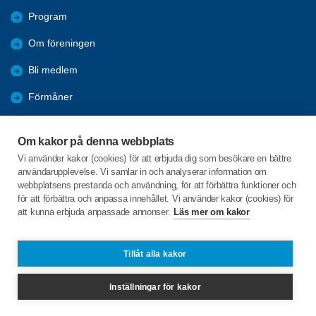
Program
Om föreningen
Bli medlem
Förmåner
Aktiviteter
Om kakor på denna webbplats
Arkiv
Vi använder kakor (cookies) för att erbjuda dig som besökare en bättre
användarupplevelse. Vi samlar in och analyserar information om
Bildgalleri
webbplatsens prestanda och användning, för att förbättra funktioner och
för att förbättra och anpassa innehållet. Vi använder kakor (cookies) för
att kunna erbjuda anpassade annonser.
Läs mer om kakor
C/o:Vivianne Andersson
Heda Axelineborg 1
599 94 Ödeshög
Tillåt alla kakor
Telefon:
+46 708234929
Inställningar för kakor
vivianneandersson33@gmail.com