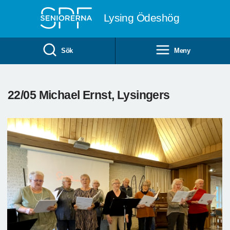
Till övergripande innehåll
Lysing Ödeshög
Sök
Meny
22/05 Michael Ernst, Lysingers