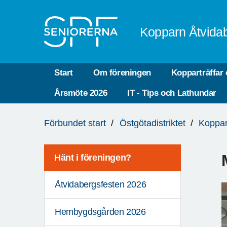
Till övergripande innehåll
Kopparn Åtvida
Start
Om föreningen
Kopparträffar 
Årsmöte 2026
IT - Tips och Lathundar
Du
Förbundet start
Östgötadistriktet
Koppar
är
här:
Hänt i föreningen?
Åtvidabergsfesten 2026
Hembygdsgården 2026