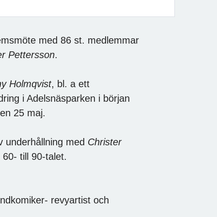
lemsmöte med 86 st. medlemmar
r Pettersson
.
y Holmqvist
, bl. a ett
ring i Adelsnäsparken i början
en 25 maj.
ev underhållning med
Christer
0- till 90-talet.
ndkomiker- revyartist och