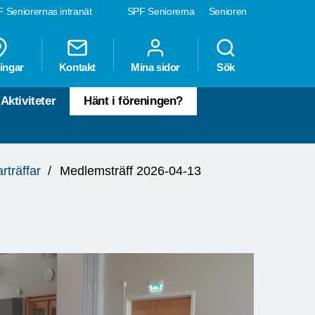
 Seniorernas intranät
SPF Seniorerna
Senioren
ingar
Kontakt
Mina sidor
Sök
Aktiviteter
Hänt i föreningen?
rträffar
Medlemsträff 2026-04-13