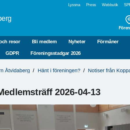
Lyssna
Press
Webbutik
SPF
berg
Fören
och resor
Bli medlem
Nyheter
Förmåner
GDPR
Föreningsstadgar 2026
n Åtvidaberg
Hänt i föreningen?
Notiser från Koppa
Medlemsträff 2026-04-13