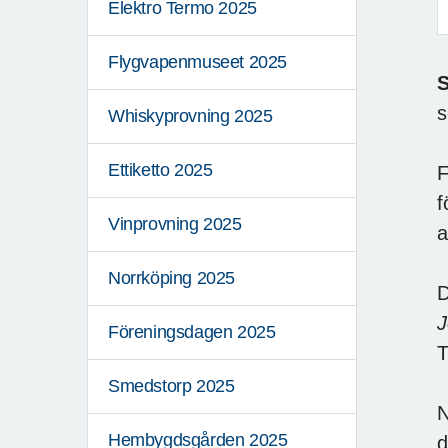
Elektro Termo 2025
Flygvapenmuseet 2025
S
s
Whiskyprovning 2025
Ettiketto 2025
F
f
Vinprovning 2025
a
Norrköping 2025
D
Föreningsdagen 2025
T
Smedstorp 2025
N
Hembygdsgården 2025
d