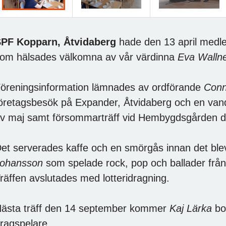
PF Kopparn, Åtvidaberg
hade den 13 april med
om hälsades välkomna av vår värdinna
Eva Wallne
öreningsinformation lämnades av ordförande
Conn
öretagsbesök på Expander, Åtvidaberg och en vand
v maj samt försommarträff vid Hembygdsgården d
et serverades kaffe och en smörgås innan det bl
Johansson
som spelade rock, pop och ballader från 6
räffen avslutades med lotteridragning.
ästa träff den 14 september kommer
Kaj Lärka
bo
ragspelare.