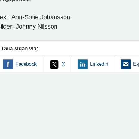
ext: Ann-Sofie Johansson
ilder: Johnny Nilsson
Dela sidan via:
Facebook
X
LinkedIn
E-