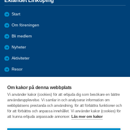
Eklandet Linköping
Start
Om föreningen
Bli medlem
Nyheter
Aktiviteter
Resor
Motion & Hälsa
Om kakor på denna webbplats
Samhälle
Vi använder kakor (cookies) för att erbjuda dig som besökare en bättre
användarupplevelse. Vi samlar in och analyserar information om
IT - Tips och Lathundar
webbplatsens prestanda och användning, för att förbättra funktioner och
för att förbättra och anpassa innehållet. Vi använder kakor (cookies) för
att kunna erbjuda anpassade annonser.
Läs mer om kakor
C/o:Margaretha Aronson
Kvinnebyvägen 36