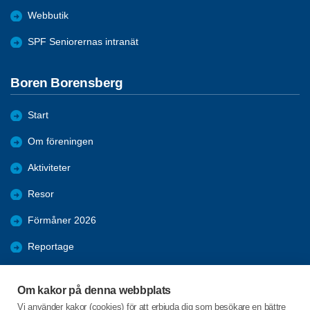
Webbutik
SPF Seniorernas intranät
Boren Borensberg
Start
Om föreningen
Aktiviteter
Resor
Förmåner 2026
Reportage
Samhälle
Om kakor på denna webbplats
Nyheter
Vi använder kakor (cookies) för att erbjuda dig som besökare en bättre