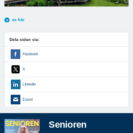
se här
Dela sidan via:
Facebook
X
LinkedIn
E-post
Senioren