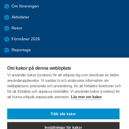
Om föreningen
Aktiviteter
Resor
Förmåner 2026
Reportage
Samhälle
Om kakor på denna webbplats
Nyheter
Vi använder kakor (cookies) för att erbjuda dig som besökare en bättre
användarupplevelse. Vi samlar in och analyserar information om
Bildgalleri
webbplatsens prestanda och användning, för att förbättra funktioner och
för att förbättra och anpassa innehållet. Vi använder kakor (cookies) för
att kunna erbjuda anpassade annonser.
Läs mer om kakor
C/o:Leif Holm
Vallgatan10 lgh 1003
591 75 Borensberg
Tillåt alla kakor
Telefon:
+46 703655260
Inställningar för kakor