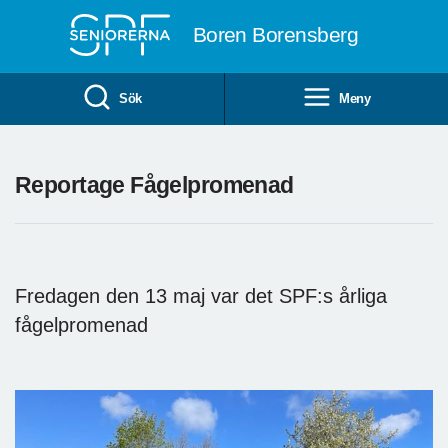
Till övergripande innehåll
Boren Borensberg
Sök
Meny
Reportage Fågelpromenad
Fredagen den 13 maj var det SPF:s årliga
fågelpromenad