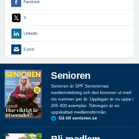
Facebook
X
LinkedIn
E-post
Senioren
Senioren är SPF Seniorernas
medlemstidning och den kommer ut med
nio nummer per år. Upplagan är nu uppe i
205 400 exemplar. Tidningen är en
uppskattad medlemsförmån.
Gå till senioren.se
Bli medlem