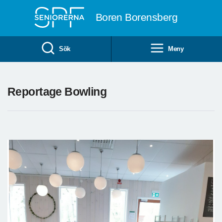
Till övergripande innehåll
Boren Borensberg
Sök
Meny
Reportage Bowling