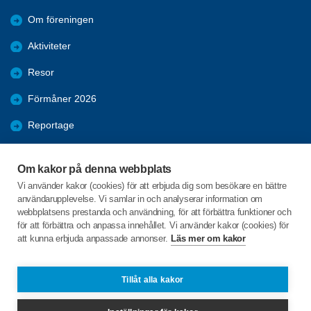
Om föreningen
Aktiviteter
Resor
Förmåner 2026
Reportage
Samhälle
Om kakor på denna webbplats
Nyheter
Vi använder kakor (cookies) för att erbjuda dig som besökare en bättre
användarupplevelse. Vi samlar in och analyserar information om
Bildgalleri
webbplatsens prestanda och användning, för att förbättra funktioner och
för att förbättra och anpassa innehållet. Vi använder kakor (cookies) för
att kunna erbjuda anpassade annonser.
Läs mer om kakor
C/o:Leif Holm
Vallgatan10 lgh 1003
591 75 Borensberg
Tillåt alla kakor
Telefon:
+46 703655260