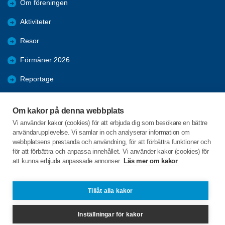
Om föreningen
Aktiviteter
Resor
Förmåner 2026
Reportage
Samhälle
Om kakor på denna webbplats
Nyheter
Vi använder kakor (cookies) för att erbjuda dig som besökare en bättre
användarupplevelse. Vi samlar in och analyserar information om
Bildgalleri
webbplatsens prestanda och användning, för att förbättra funktioner och
för att förbättra och anpassa innehållet. Vi använder kakor (cookies) för
att kunna erbjuda anpassade annonser.
Läs mer om kakor
C/o:Leif Holm
Vallgatan10 lgh 1003
591 75 Borensberg
Tillåt alla kakor
Telefon:
+46 703655260
Inställningar för kakor
borenborensberg@spfseniorerna.se