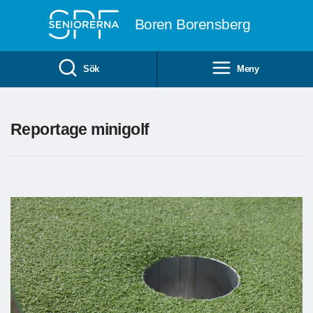
Till övergripande innehåll
Boren Borensberg
Sök
Meny
Reportage minigolf