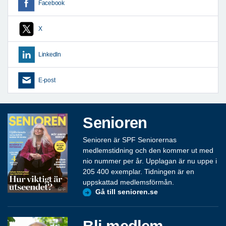
Facebook
X
LinkedIn
E-post
Senioren
Senioren är SPF Seniorernas
medlemstidning och den kommer ut med
nio nummer per år. Upplagan är nu uppe i
205 400 exemplar. Tidningen är en
uppskattad medlemsförmån.
Gå till senioren.se
Bli medlem