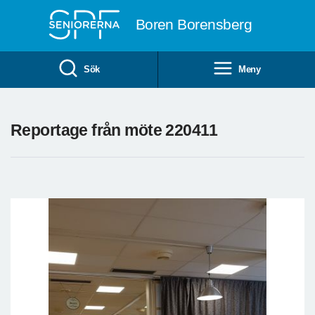
Till övergripande innehåll
Boren Borensberg
Sök
Meny
Reportage från möte 220411