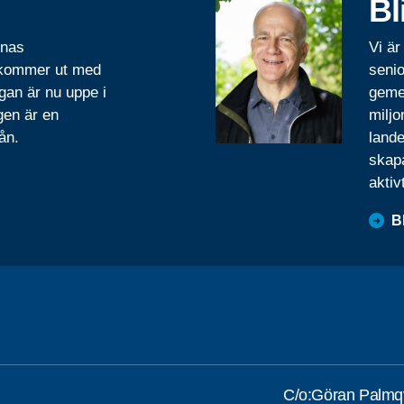
Bl
rnas
Vi är
 kommer ut med
senio
gan är nu uppe i
geme
gen är en
miljo
ån.
lande
skapa
aktiv
B
C/o:Göran Palmqv