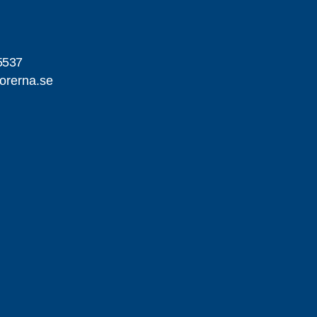
5537
orerna.se