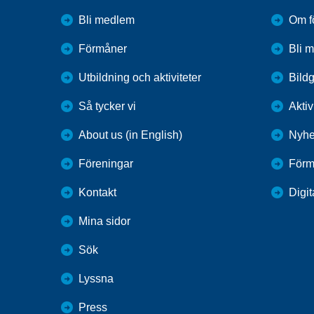
Bli medlem
Om f
Förmåner
Bli 
Utbildning och aktiviteter
Bildg
Så tycker vi
Aktiv
About us (in English)
Nyhe
Föreningar
Förm
Kontakt
Digit
Mina sidor
Sök
Lyssna
Press