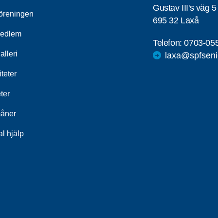
Gustav III's väg 5
öreningen
695 32 Laxå
medlem
Telefon:
0703-05
alleri
laxa@spfseni
iteter
ter
åner
al hjälp