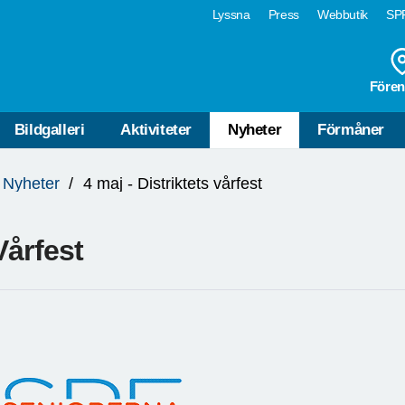
Lyssna
Press
Webbutik
SPF
Fören
Bildgalleri
Aktiviteter
Nyheter
Förmåner
Nyheter
4 maj - Distriktets vårfest
Vårfest