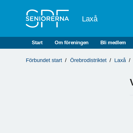
Till övergripande innehåll
Laxå
Start
Om föreningen
Bli medlem
Du
Förbundet start
Örebrodistriktet
Laxå
är
här: