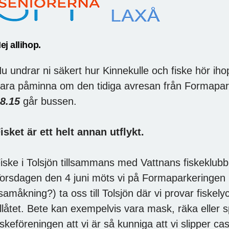
ej allihop.
u undrar ni säkert hur Kinnekulle och fiske hör ihop
ara påminna om den tidiga avresan från Formapar
8.15
går bussen.
isket är ett helt annan utflykt.
iske i Tolsjön tillsammans med Vattnans fiskeklubb
orsdagen den 4 juni möts vi på Formaparkeringen kl.
samåkning?) ta oss till Tolsjön där vi provar fiske
illåtet. Bete kan exempelvis vara mask, räka eller s
iskeföreningen att vi är så kunniga att vi slipper cas