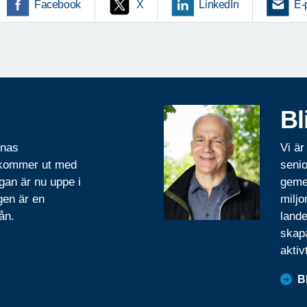
Facebook
X
LinkedIn
E-
Bl
rnas
Vi är
 kommer ut med
senio
gan är nu uppe i
geme
gen är en
miljo
ån.
lande
skapa
aktiv
B