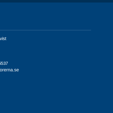
ist
5537
orerna.se