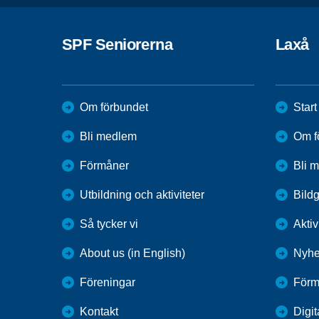
SPF Seniorerna
Laxå
Om förbundet
Start
Bli medlem
Om f
Förmåner
Bli 
Utbildning och aktiviteter
Bildg
Så tycker vi
Aktiv
About us (in English)
Nyhe
Föreningar
Förm
Kontakt
Digit