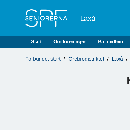
Till övergripande innehåll
Laxå
Start
Om föreningen
Bli medlem
Du
Förbundet start
Örebrodistriktet
Laxå
är
här: