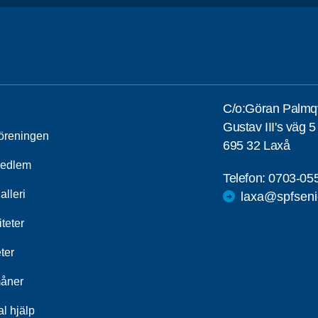
C/o:Göran Palmqv
Gustav III's väg 5
öreningen
695 32 Laxå
medlem
Telefon:
0703-05
alleri
laxa@spfseni
iteter
ter
åner
al hjälp