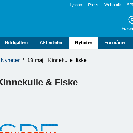
Lyssna
Press
Webbutik
SPF
Fören
Bildgalleri
Aktiviteter
Nyheter
Förmåner
Nyheter
19 maj - Kinnekulle_fiske
Kinnekulle & Fiske