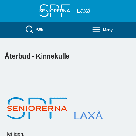
Till övergripande innehåll
Laxå
Sök
Meny
Återbud - Kinnekulle
Hej igen.