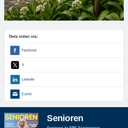
Dela sidan via:
Facebook
X
LinkedIn
E-post
Senioren
Senioren är SPF Seniorernas