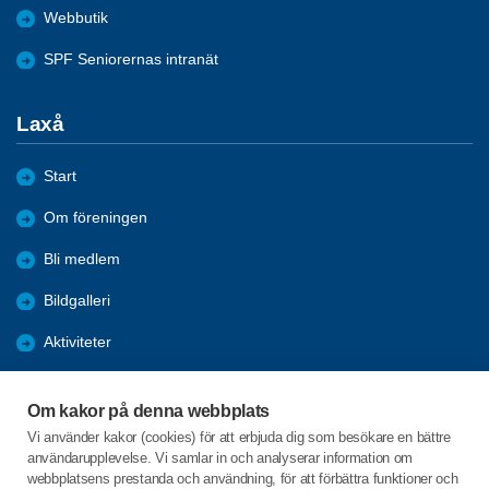
Webbutik
SPF Seniorernas intranät
Laxå
Start
Om föreningen
Bli medlem
Bildgalleri
Aktiviteter
Nyheter
Om kakor på denna webbplats
Förmåner
Vi använder kakor (cookies) för att erbjuda dig som besökare en bättre
användarupplevelse. Vi samlar in och analyserar information om
Digital hjälp
webbplatsens prestanda och användning, för att förbättra funktioner och