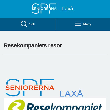
Till övergripande innehåll
Laxå
Sök
Meny
Resekompaniets resor