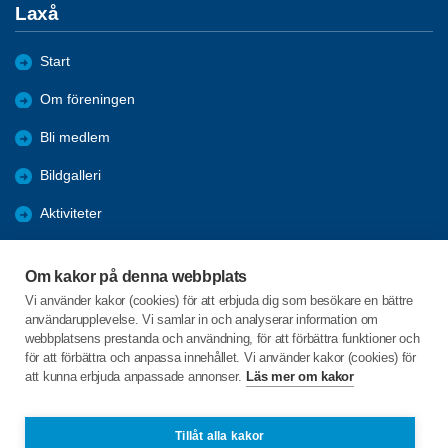
Laxå
Start
Om föreningen
Bli medlem
Bildgalleri
Aktiviteter
Nyheter
Om kakor på denna webbplats
Förmåner
Vi använder kakor (cookies) för att erbjuda dig som besökare en bättre
användarupplevelse. Vi samlar in och analyserar information om
Digital hjälp
webbplatsens prestanda och användning, för att förbättra funktioner och
för att förbättra och anpassa innehållet. Vi använder kakor (cookies) för
att kunna erbjuda anpassade annonser.
Läs mer om kakor
C/o:Göran Palmqvist
Gustav III's väg 5
695 32 Laxå
Tillåt alla kakor