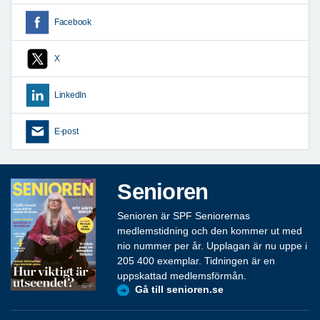
Facebook
X
LinkedIn
E-post
Senioren
Senioren är SPF Seniorernas
medlemstidning och den kommer ut med
nio nummer per år. Upplagan är nu uppe i
205 400 exemplar. Tidningen är en
uppskattad medlemsförmån.
Gå till senioren.se