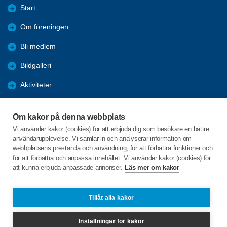
Start
Om föreningen
Bli medlem
Bildgalleri
Aktiviteter
Nyheter
Om kakor på denna webbplats
Förmåner
Vi använder kakor (cookies) för att erbjuda dig som besökare en bättre
användarupplevelse. Vi samlar in och analyserar information om
Digital hjälp
webbplatsens prestanda och användning, för att förbättra funktioner och
för att förbättra och anpassa innehållet. Vi använder kakor (cookies) för
att kunna erbjuda anpassade annonser.
Läs mer om kakor
C/o:Göran Palmqvist
Gustav III's väg 5
695 32 Laxå
Tillåt alla kakor
Telefon:
0703-055537
Inställningar för kakor