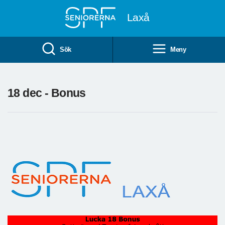
Till övergripande innehåll
Laxå
Sök
Meny
18 dec - Bonus