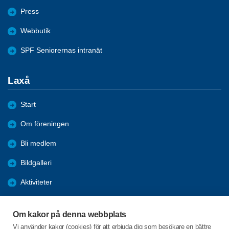
Press
Webbutik
SPF Seniorernas intranät
Laxå
Start
Om föreningen
Bli medlem
Bildgalleri
Aktiviteter
Nyheter
Om kakor på denna webbplats
Förmåner
Vi använder kakor (cookies) för att erbjuda dig som besökare en bättre