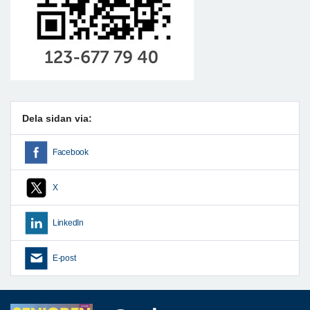
Dela sidan via:
Facebook
X
LinkedIn
E-post