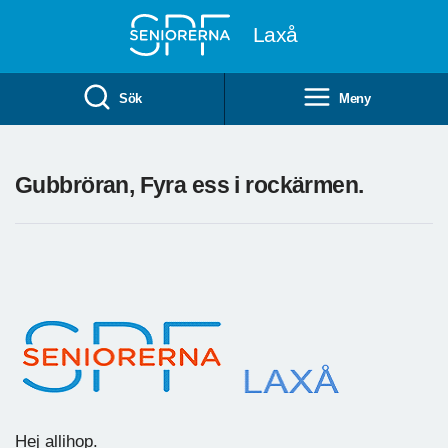
Till övergripande innehåll
Laxå
Sök
Meny
Gubbröran, Fyra ess i rockärmen.
Hej allihop.