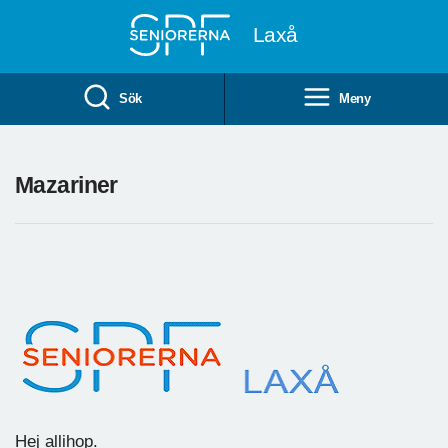
Till övergripande innehåll
Laxå
Sök
Meny
Mazariner
Hej allihop.