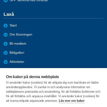
SPF Seniorernas intranät
Laxå
Start
Om föreningen
Bli medlem
Bildgalleri
Aktiviteter
Nyheter
Om kakor på denna webbplats
Förmåner
Vi använder kakor (cookies) för att erbjuda dig som besökare en bättre
användarupplevelse. Vi samlar in och analyserar information om
Digital hjälp
webbplatsens prestanda och användning, för att förbättra funktioner och
för att förbättra och anpassa innehållet. Vi använder kakor (cookies) för
att kunna erbjuda anpassade annonser.
Läs mer om kakor
C/o:Göran Palmqvist