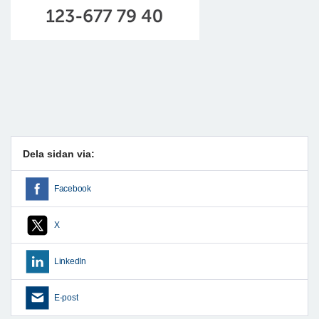
Dela sidan via:
Facebook
X
LinkedIn
E-post