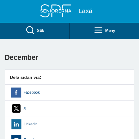
Till övergripande innehåll
Laxå
Sök
Meny
December
Dela sidan via:
Facebook
X
LinkedIn