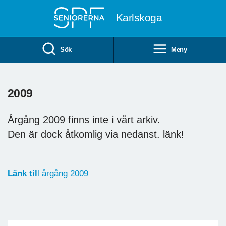
Till övergripande innehåll
Karlskoga
Sök
Meny
2009
Årgång 2009 finns inte i vårt arkiv.
Den är dock åtkomlig via nedanst. länk!
Länk til
l årgång 2009