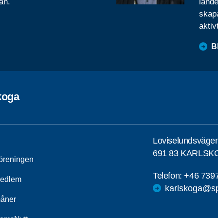
ån.
lande
skapa
aktiv
B
koga
Loviselundsväge
691 83 KARLSK
öreningen
Telefon:
+46 739
medlem
karlskoga@sp
åner