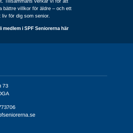
t. Tillsammans verkar vi för att
 bättre villkor för äldre – och ett
t liv för dig som senior.
li medlem i SPF Seniorerna här
n 73
OGA
773706
fseniorerna.se