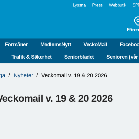
Lyssna
Press
Webbutik
SPF
Fören
Förmåner
MedlemsNytt
VeckoMail
Facebo
Trafik & Säkerhet
Seniorbladet
Senioren (vår
ga
Nyheter
Veckomail v. 19 & 20 2026
Veckomail v. 19 & 20 2026