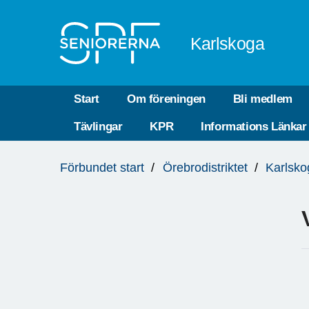
Till övergripande innehåll
Karlskoga
Start
Om föreningen
Bli medlem
Tävlingar
KPR
Informations Länkar
Du
Förbundet start
Örebrodistriktet
Karlsko
är
här: