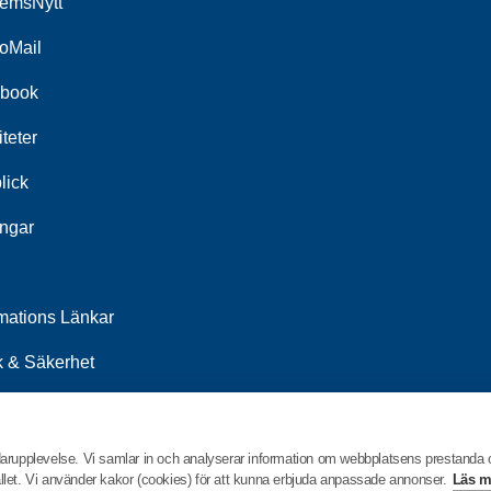
emsNytt
oMail
book
iteter
lick
ingar
rmations Länkar
k & Säkerhet
orbladet
ren (vår tidning)
darupplevelse. Vi samlar in och analyserar information om webbplatsens prestanda
hållet. Vi använder kakor (cookies) för att kunna erbjuda anpassade annonser.
Läs m