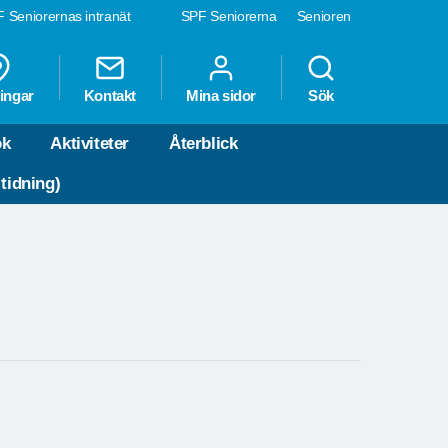
 Seniorernas intranät
SPF Seniorerna
Senioren
ingar
Kontakt
Mina sidor
Sök
ok
Aktiviteter
Återblick
 tidning)