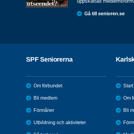
uppskattad medlemsförm
Gå till senioren.se
SPF Seniorerna
Karls
Om förbundet
Start
Bli medlem
Om f
Förmåner
Bli 
Utbildning och aktiviteter
Förm