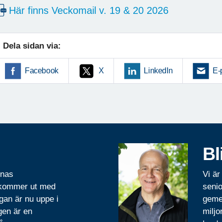
Här finns Veckomail v. 19 & 20 2026
Dela sidan via:
Facebook
X
LinkedIn
E-
Bl
rnas
Vi är
 kommer ut med
senio
gan är nu uppe i
geme
gen är en
miljo