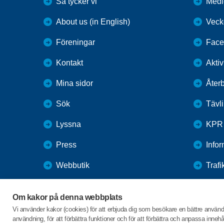
Så tycker vi
Medl
About us (in English)
Veck
Föreningar
Face
Kontakt
Aktiv
Mina sidor
Återb
Sök
Tävl
Lyssna
KPR
Press
Info
Webbutik
Trafi
SPF Seniorernas intranät
Seni
Om kakor på denna webbplats
Senio
Vi använder kakor (cookies) för att erbjuda dig som besökare en bättre använ
användning, för att förbättra funktioner och för att förbättra och anpassa inne