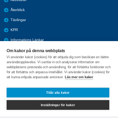
Återblick
Tävlingar
KPR
Informations Länkar
Trafik & Säkerhet
Om kakor på denna webbplats
Vi använder kakor (cookies) för att erbjuda dig som besökare en bättre
Seniorbladet
användarupplevelse. Vi samlar in och analyserar information om
webbplatsens prestanda och användning, för att förbättra funktioner och
Senioren (vår tidning)
för att förbättra och anpassa innehållet. Vi använder kakor (cookies) för
att kunna erbjuda anpassade annonser.
Läs mer om kakor
Loviselundsvägen 73
691 83 KARLSKOGA
Tillåt alla kakor
Telefon:
+46 739773706
Inställningar för kakor
karlskoga@spfseniorerna.se