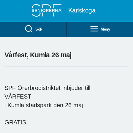
Till övergripande innehåll
Karlskoga
Sök
Meny
Vårfest, Kumla 26 maj
SPF Örerbrodistriktet inbjuder till
VÅRFEST
i Kumla stadspark den 26 maj
GRATIS