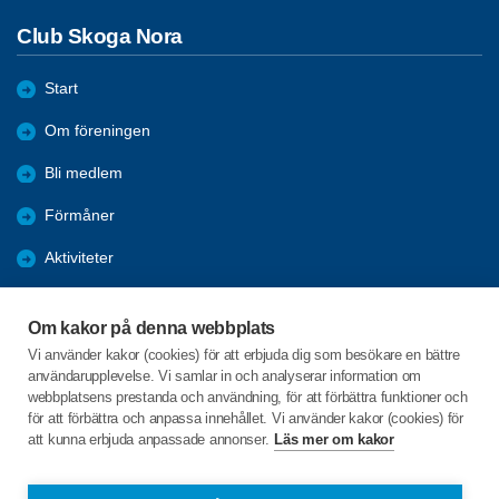
Club Skoga Nora
Start
Om föreningen
Bli medlem
Förmåner
Aktiviteter
Nyheter
Om kakor på denna webbplats
Bildgalleri
Vi använder kakor (cookies) för att erbjuda dig som besökare en bättre
användarupplevelse. Vi samlar in och analyserar information om
Arkiv
webbplatsens prestanda och användning, för att förbättra funktioner och
för att förbättra och anpassa innehållet. Vi använder kakor (cookies) för
att kunna erbjuda anpassade annonser.
Läs mer om kakor
C/o:Stig Theodorsson
Fibbetorpsvägen 12 A