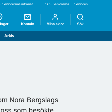
 Seniorernas intranät
SPF Seniorerna
Senioren
ingar
Kontakt
Mina sidor
Sök
Arkiv
 om Nora Bergslags
r oss som besökte