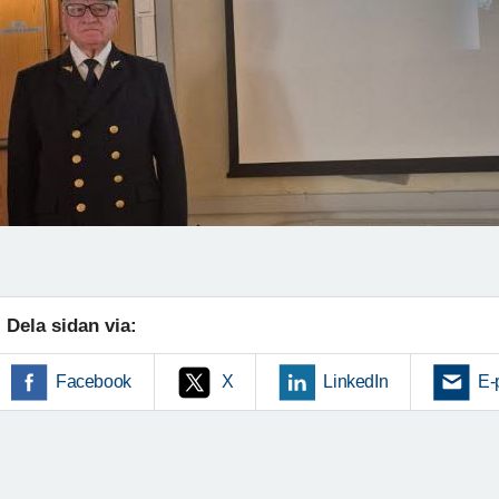
Dela sidan via:
Facebook
X
LinkedIn
E-