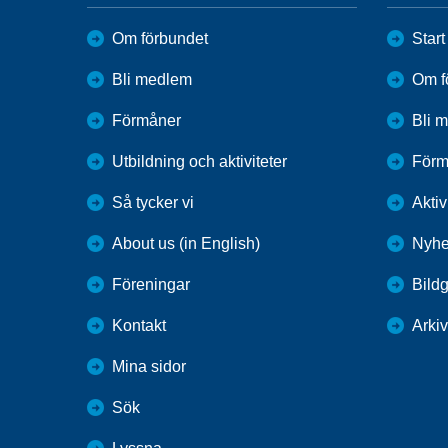
Om förbundet
Start
Bli medlem
Om f
Förmåner
Bli 
Utbildning och aktiviteter
Förm
Så tycker vi
Aktiv
About us (in English)
Nyhe
Föreningar
Bildg
Kontakt
Arkiv
Mina sidor
Sök