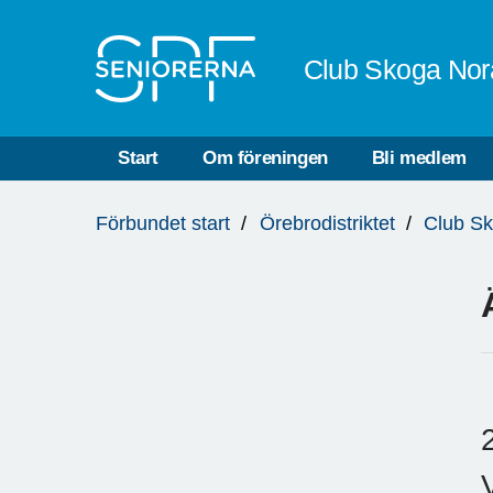
Till övergripande innehåll
Club Skoga Nor
Start
Om föreningen
Bli medlem
Du
Förbundet start
Örebrodistriktet
Club S
är
här: