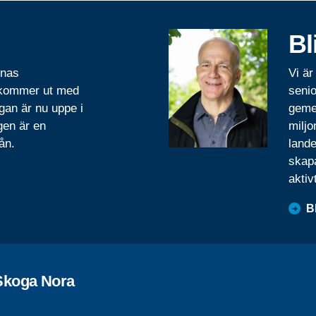
Bl
rnas
Vi är
 kommer ut med
senio
gan är nu uppe i
geme
gen är en
miljo
ån.
lande
skapa
aktiv
B
Skoga Nora