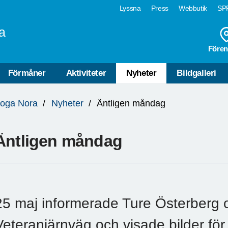
Lyssna
Press
Webbutik
SPF
a
Fören
Förmåner
Aktiviteter
Nyheter
Bildgalleri
koga Nora
Nyheter
Äntligen måndag
Äntligen måndag
25 maj informerade Ture Österberg
Veteranjärnväg och visade bilder fö