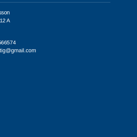
sson
12 A
566574
tig@gmail.com