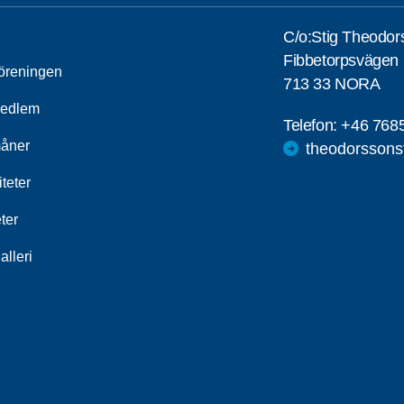
C/o:Stig Theodor
Fibbetorpsvägen 
öreningen
713 33 NORA
medlem
Telefon:
+46 768
åner
theodorssons
iteter
ter
alleri