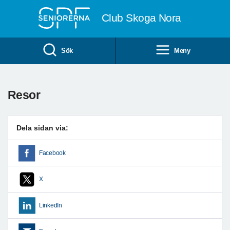
Till övergripande innehåll
Club Skoga Nora
Sök
Meny
Resor
Dela sidan via:
Facebook
X
LinkedIn