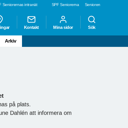
 Seniorernas intranät
SPF Seniorerna
Senioren
ingar
Kontakt
Mina sidor
Sök
Arkiv
et
as på plats.
ne Dahlén att informera om