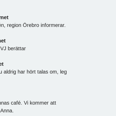
mmet
n, region Örebro informerar.
met
VJ berättar
et
aldrig har hört talas om, leg
Annas café. Vi kommer att
a Anna.