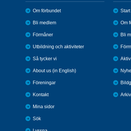
Om förbundet
Start
Bli medlem
Om f
Förmåner
Bli 
Utbildning och aktiviteter
Förm
Så tycker vi
Aktiv
About us (in English)
Nyhe
Föreningar
Bildg
Kontakt
Arkiv
Mina sidor
Sök
Lyssna