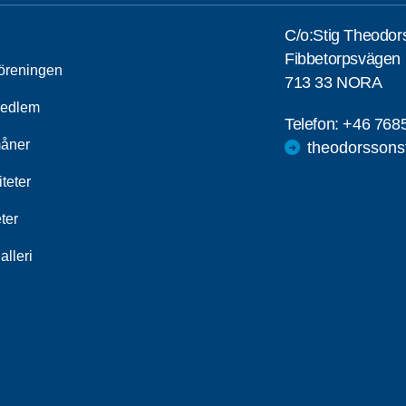
C/o:Stig Theodor
Fibbetorpsvägen 
öreningen
713 33 NORA
medlem
Telefon:
+46 768
åner
theodorssons
iteter
ter
alleri