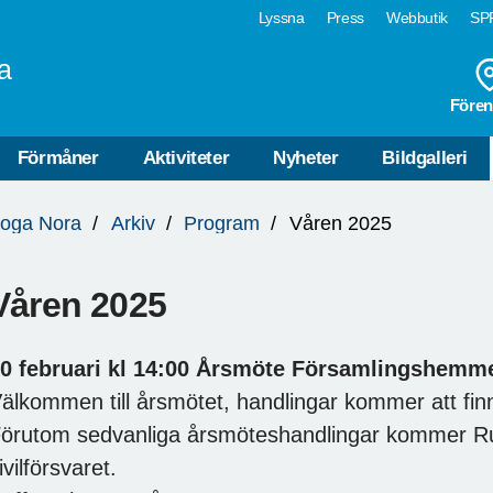
Lyssna
Press
Webbutik
SPF
a
Fören
Förmåner
Aktiviteter
Nyheter
Bildgalleri
koga Nora
Arkiv
Program
Våren 2025
Våren 2025
0 februari kl 14:00 Årsmöte Församlingshemm
älkommen till årsmötet, handlingar kommer att finn
örutom sedvanliga årsmöteshandlingar kommer Ru
ivilförsvaret.