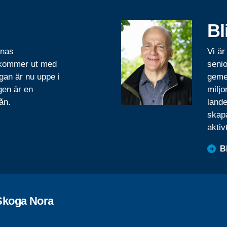
Bl
rnas
Vi är
 kommer ut med
senio
gan är nu uppe i
geme
gen är en
miljo
ån.
lande
skapa
aktiv
B
Skoga Nora