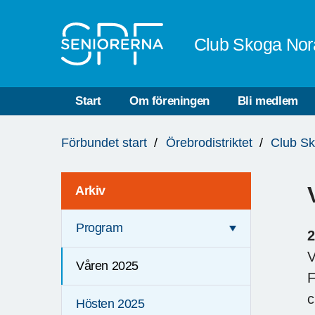
Till övergripande innehåll
Club Skoga Nor
Start
Om föreningen
Bli medlem
Du
Förbundet start
Örebrodistriktet
Club S
är
här:
Arkiv
Program
2
V
Våren 2025
F
c
Hösten 2025