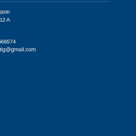
sson
12 A
566574
tig@gmail.com