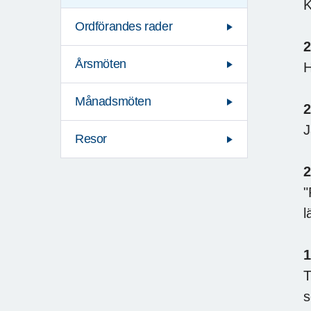
K
Ordförandes rader
2
Årsmöten
H
Månadsmöten
2
J
Resor
2
"
l
1
T
s