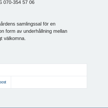
MS 070-354 57 06
gårdens samlingssal för en
on form av underhållning mellan
igt välkomna.
post