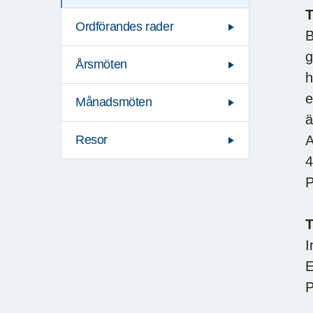
T
Ordförandes rader
B
g
Årsmöten
h
e
Månadsmöten
ä
A
Resor
4
P
T
I
E
P