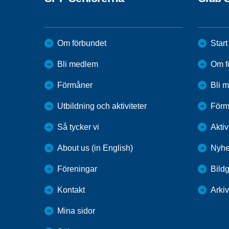
Om förbundet
Start
Bli medlem
Om f
Förmåner
Bli 
Utbildning och aktiviteter
Förm
Så tycker vi
Aktiv
About us (in English)
Nyhe
Föreningar
Bildg
Kontakt
Arkiv
Mina sidor