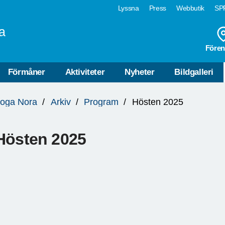
Lyssna
Press
Webbutik
SPF
a
Fören
Förmåner
Aktiviteter
Nyheter
Bildgalleri
koga Nora
Arkiv
Program
Hösten 2025
Hösten 2025