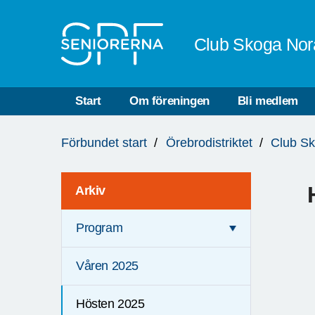
Till övergripande innehåll
Club Skoga Nor
Start
Om föreningen
Bli medlem
Du
Förbundet start
Örebrodistriktet
Club S
är
här:
Arkiv
Program
Våren 2025
Hösten 2025