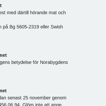
t
fest med därtill hörande mat och
n på Bg 5605-2319 eller Swish
met
ägens betydelse för Norabygdens
met
Anmälan senast 25 november genom
 456 06 94. Glöm inte att ange