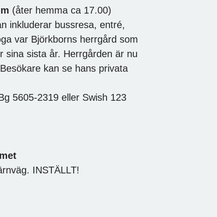
rum
(åter hemma ca 17.00)
n inkluderar bussresa, entré,
koga var Björkborns herrgård som
r sina sista år. Herrgården är nu
 Besökare kan se hans privata
 Bg 5605-2319 eller Swish 123
mmet
järnväg. INSTÄLLT!