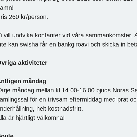
namn!
ris 260 kr/person.
i vill undvika kontanter vid våra sammankomster
nte kan swisha får en bankgiroavi och skicka in beta
vriga aktiviteter
ntligen måndag
arje måndag mellan kl 14.00-16.00 bjuds Noras Seni
amlingssal för en trivsam eftermiddag med prat oc
nderhållning, helt kostnadsfritt.
lla är hjärtligt välkomna!
oule