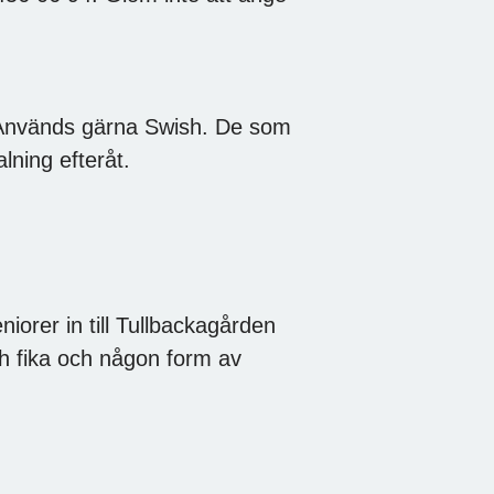
. Används gärna Swish. De som
lning efteråt.
orer in till Tullbackagården
h fika och någon form av