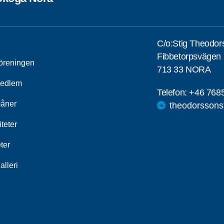
C/o:Stig Theodor
Fibbetorpsvägen 
öreningen
713 33 NORA
medlem
Telefon:
+46 768
åner
theodorssons
iteter
ter
alleri