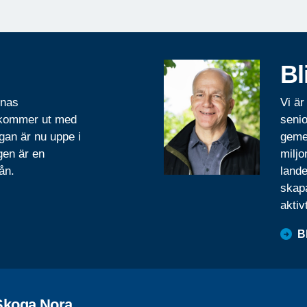
Bl
rnas
Vi är
 kommer ut med
senio
gan är nu uppe i
geme
gen är en
miljo
ån.
lande
skapa
aktiv
B
Skoga Nora