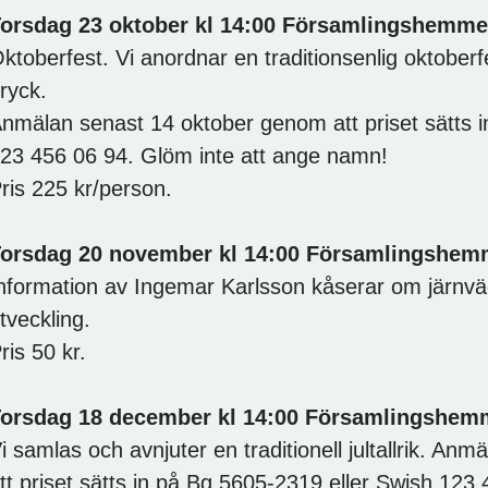
orsdag 23 oktober kl 14:00 Församlingshemme
ktoberfest. Vi anordnar en traditionsenlig oktober
ryck.
nmälan senast 14 oktober genom att priset sätts i
23 456 06 94. Glöm inte att ange namn!
ris 225 kr/person.
orsdag 20 november kl 14:00 Församlingshem
nformation av Ingemar Karlsson kåserar om järnv
tveckling.
ris 50 kr.
orsdag 18 december kl 14:00 Församlingshem
i samlas och avnjuter en traditionell jultallrik. 
tt priset sätts in på Bg 5605-2319 eller Swish 123