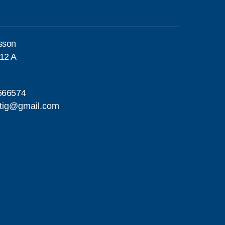
sson
12 A
566574
tig@gmail.com