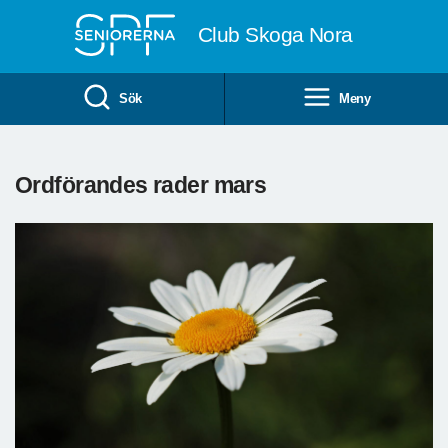
Till övergripande innehåll
Club Skoga Nora
Sök
Meny
Ordförandes rader mars