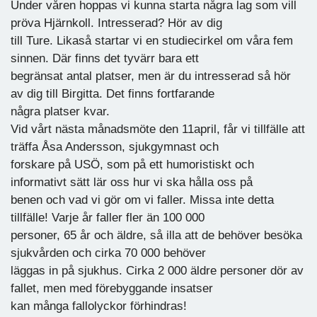
Under våren hoppas vi kunna starta några lag som vill
pröva Hjärnkoll. Intresserad? Hör av dig
till Ture. Likaså startar vi en studiecirkel om våra fem
sinnen. Där finns det tyvärr bara ett
begränsat antal platser, men är du intresserad så hör
av dig till Birgitta. Det finns fortfarande
några platser kvar.
Vid vårt nästa månadsmöte den 11april, får vi tillfälle att
träffa Åsa Andersson, sjukgymnast och
forskare på USÖ, som på ett humoristiskt och
informativt sätt lär oss hur vi ska hålla oss på
benen och vad vi gör om vi faller. Missa inte detta
tillfälle! Varje år faller fler än 100 000
personer, 65 år och äldre, så illa att de behöver besöka
sjukvården och cirka 70 000 behöver
läggas in på sjukhus. Cirka 2 000 äldre personer dör av
fallet, men med förebyggande insatser
kan många fallolyckor förhindras!