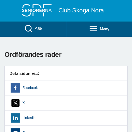
Till övergripande innehåll
Club Skoga Nora
Sök
Meny
Ordförandes rader
Dela sidan via:
Facebook
X
LinkedIn