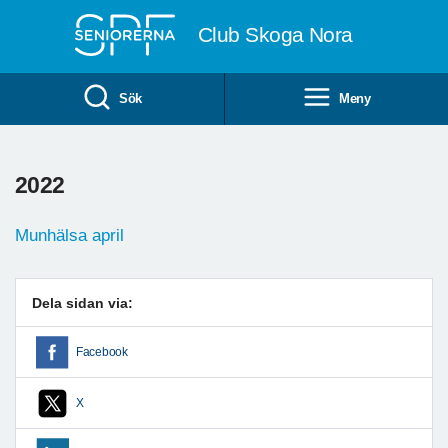
Till övergripande innehåll
Club Skoga Nora
Sök
Meny
2022
Munhälsa april
Dela sidan via:
Facebook
X