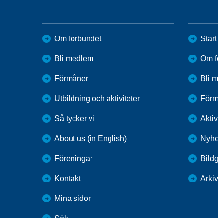
Om förbundet
Start
Bli medlem
Om f
Förmåner
Bli 
Utbildning och aktiviteter
Förm
Så tycker vi
Aktiv
About us (in English)
Nyhe
Föreningar
Bildg
Kontakt
Arkiv
Mina sidor