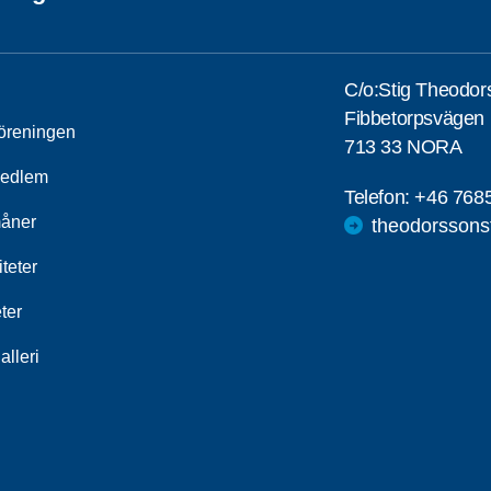
C/o:Stig Theodor
Fibbetorpsvägen 
öreningen
713 33 NORA
medlem
Telefon:
+46 768
åner
theodorssons
iteter
ter
alleri