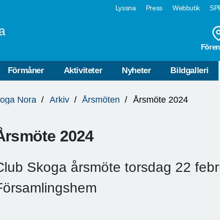
Lyssna
Press
Webbutik
SPF
a
Fören
Förmåner
Aktiviteter
Nyheter
Bildgalleri
koga Nora
Arkiv
Årsmöten
Årsmöte 2024
Årsmöte 2024
Club Skoga årsmöte torsdag 22 febru
Församlingshem