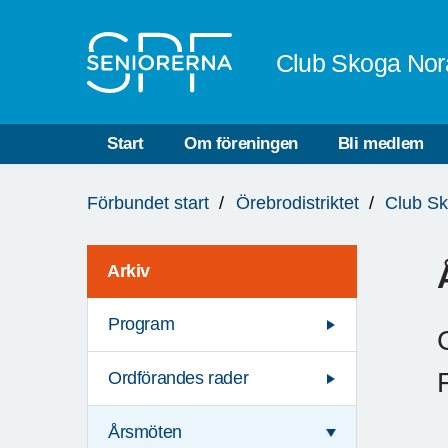
Till övergripande innehåll
Club Skoga Nor
Start
Om föreningen
Bli medlem
Du
Förbundet start
Örebrodistriktet
Club S
är
här:
Arkiv
Program
Ordförandes rader
Årsmöten