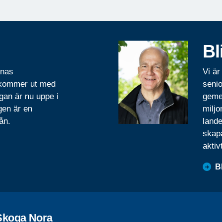
Bl
rnas
Vi är
 kommer ut med
senio
gan är nu uppe i
geme
gen är en
miljo
ån.
lande
skapa
aktiv
B
Skoga Nora