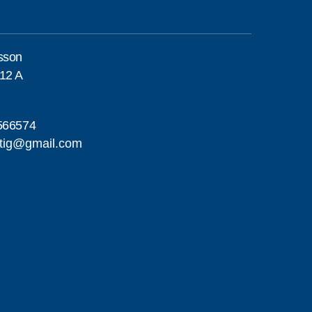
sson
12 A
566574
tig@gmail.com