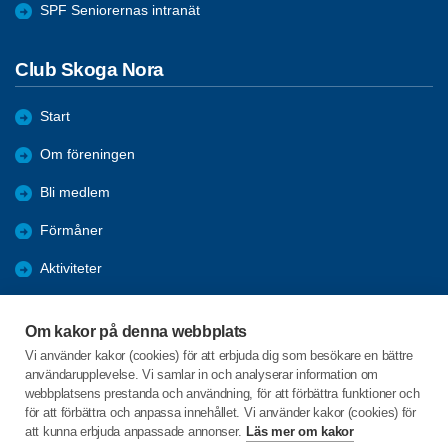
SPF Seniorernas intranät
Club Skoga Nora
Start
Om föreningen
Bli medlem
Förmåner
Aktiviteter
Nyheter
Om kakor på denna webbplats
Bildgalleri
Vi använder kakor (cookies) för att erbjuda dig som besökare en bättre
användarupplevelse. Vi samlar in och analyserar information om
Arkiv
webbplatsens prestanda och användning, för att förbättra funktioner och
för att förbättra och anpassa innehållet. Vi använder kakor (cookies) för
att kunna erbjuda anpassade annonser.
Läs mer om kakor
C/o:Stig Theodorsson