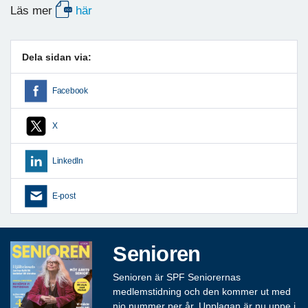
Läs mer
här
Dela sidan via:
Facebook
X
LinkedIn
E-post
Senioren
Senioren är SPF Seniorernas
medlemstidning och den kommer ut med
nio nummer per år. Upplagan är nu uppe i