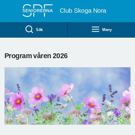
Till övergripande innehåll
Club Skoga Nora
Sök
Meny
Program våren 2026