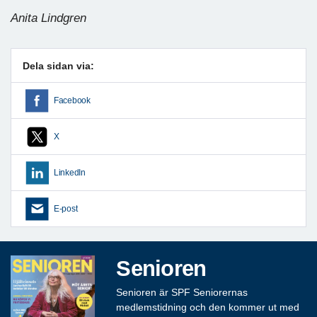
Anita Lindgren
Dela sidan via:
Facebook
X
LinkedIn
E-post
Senioren
Senioren är SPF Seniorernas
medlemstidning och den kommer ut med