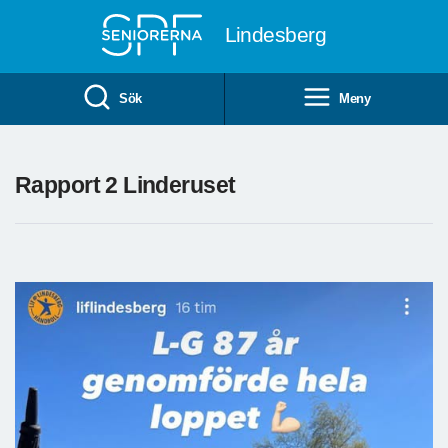
Till övergripande innehåll
Lindesberg
Sök
Meny
Rapport 2 Linderuset