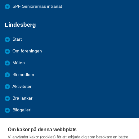
SPF Seniorernas intranät
Lindesberg
Start
Om föreningen
Möten
Bli medlem
Aktiviteter
Bra länkar
Bildgalleri
Trafik
Om kakor på denna webbplats
Installera SPF-appen
Vi använder kakor (cookies) för att erbjuda dig som besökare en bättre