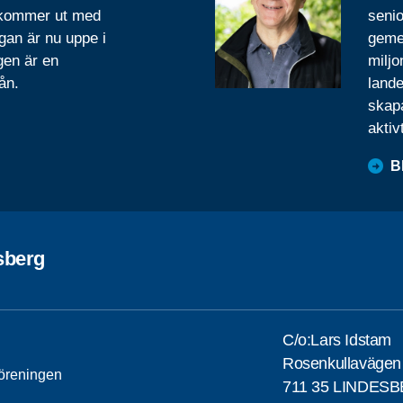
 kommer ut med
senio
gan är nu uppe i
geme
gen är en
miljo
ån.
lande
skapa
aktiv
B
sberg
C/o:Lars Idstam
Rosenkullavägen
öreningen
711 35 LINDES