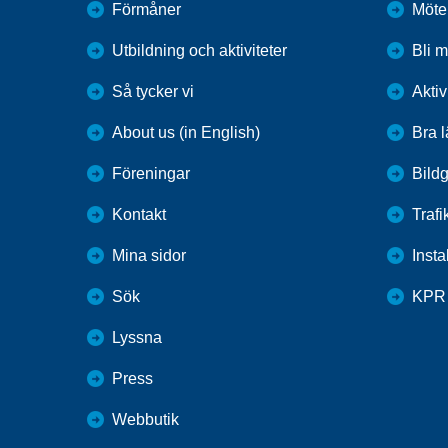
Förmåner
Möte
Utbildning och aktiviteter
Bli 
Så tycker vi
Aktiv
About us (in English)
Bra 
Föreningar
Bildg
Kontakt
Trafi
Mina sidor
Inst
Sök
KPR
Lyssna
Press
Webbutik