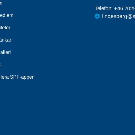
n
Telefon:
+46 702
medlem
lindesberg@s
iteter
länkar
alleri
k
allera SPF-appen