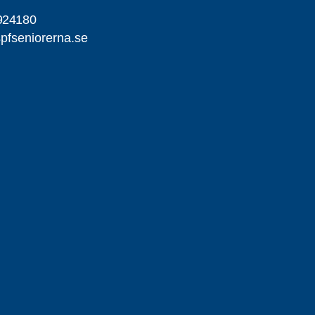
924180
pfseniorerna.se