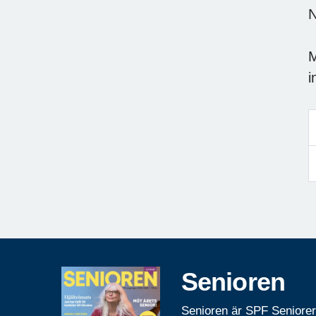
N
M
i
Senioren
Senioren är SPF Seniore