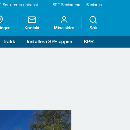
 Seniorernas intranät
SPF Seniorerna
Senioren
ingar
Kontakt
Mina sidor
Sök
Trafik
Installera SPF-appen
KPR