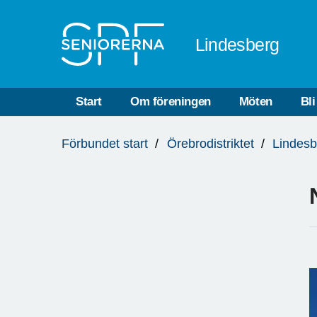
Till övergripande innehåll
Lindesberg
Start
Om föreningen
Möten
Bl
Du
Förbundet start
Örebrodistriktet
Lindesb
är
här: