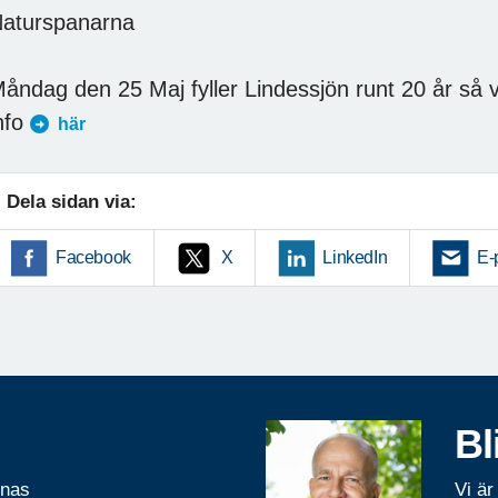
aturspanarna
åndag den 25 Maj fyller Lindessjön runt 20 år så v
nfo
här
Dela sidan via:
Facebook
X
LinkedIn
E-
Bl
rnas
Vi är