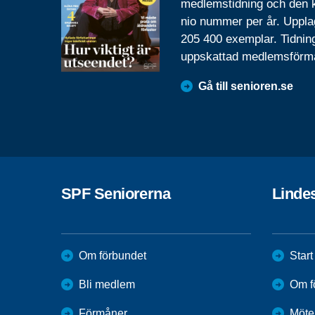
medlemstidning och den
nio nummer per år. Uppla
205 400 exemplar. Tidnin
uppskattad medlemsförm
Gå till senioren.se
SPF Seniorerna
Linde
Om förbundet
Start
Bli medlem
Om f
Förmåner
Möte