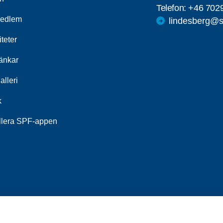
Telefon:
+46 702
medlem
lindesberg@s
iteter
länkar
alleri
k
allera SPF-appen