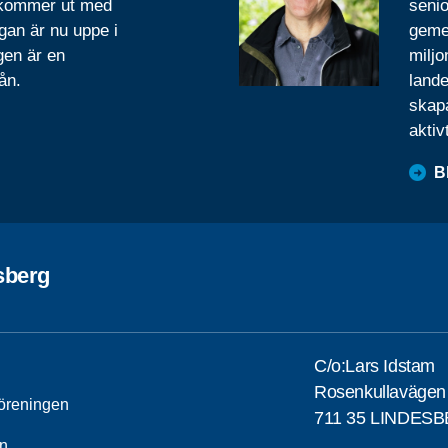
 kommer ut med
senio
gan är nu uppe i
geme
gen är en
miljo
ån.
lande
skapa
aktiv
B
sberg
C/o:Lars Idstam
Rosenkullavägen
öreningen
711 35 LINDES
n