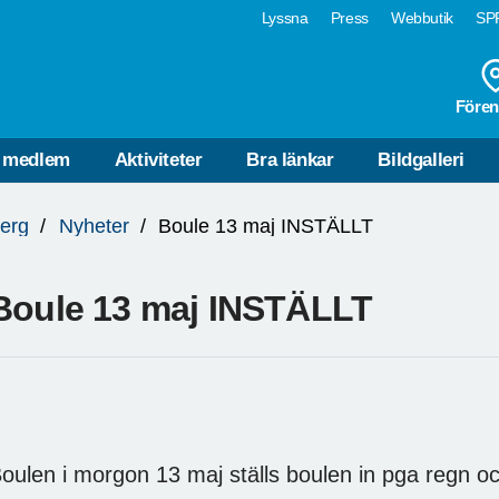
Lyssna
Press
Webbutik
SPF
Fören
i medlem
Aktiviteter
Bra länkar
Bildgalleri
erg
Nyheter
Boule 13 maj INSTÄLLT
Boule 13 maj INSTÄLLT
oulen i morgon 13 maj ställs boulen in pga regn oc