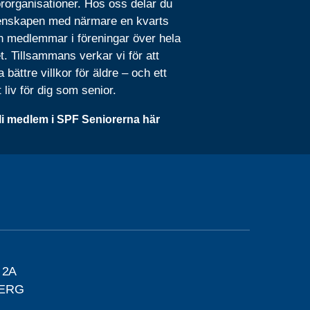
rorganisationer. Hos oss delar du
nskapen med närmare en kvarts
n medlemmar i föreningar över hela
t. Tillsammans verkar vi för att
 bättre villkor för äldre – och ett
t liv för dig som senior.
li medlem i SPF Seniorerna här
 2A
BERG