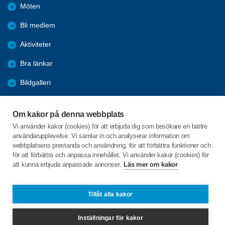
Möten
Bli medlem
Aktiviteter
Bra länkar
Bildgalleri
Trafik
Om kakor på denna webbplats
Installera SPF-appen
Vi använder kakor (cookies) för att erbjuda dig som besökare en bättre
användarupplevelse. Vi samlar in och analyserar information om
KPR
webbplatsens prestanda och användning, för att förbättra funktioner och
för att förbättra och anpassa innehållet. Vi använder kakor (cookies) för
att kunna erbjuda anpassade annonser.
Läs mer om kakor
C/o:Lars Idstam
Rosenkullavägen 2A
711 35 LINDESBERG
Tillåt alla kakor
Telefon:
+46 702924180
Inställningar för kakor
lindesberg@spfseniorerna.se