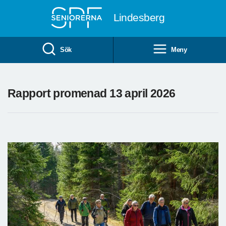
Till övergripande innehåll
Lindesberg
Sök
Meny
Rapport promenad 13 april 2026