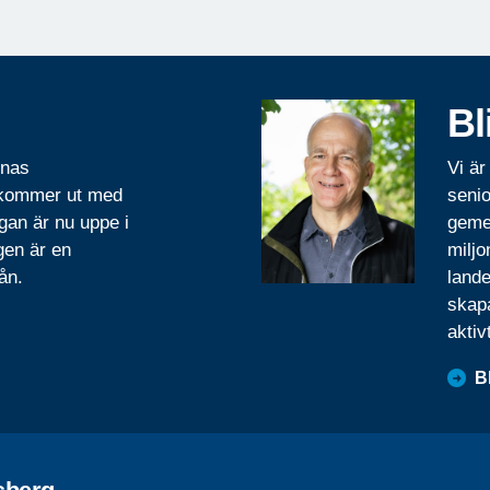
Bl
rnas
Vi är
 kommer ut med
senio
gan är nu uppe i
geme
gen är en
miljo
ån.
lande
skapa
aktiv
B