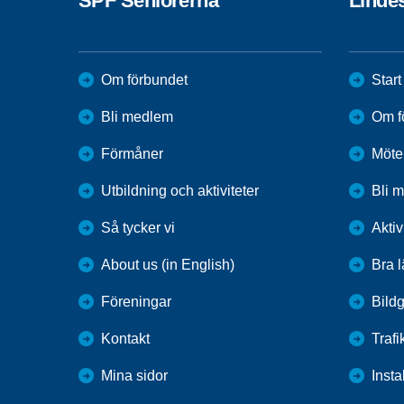
SPF Seniorerna
Linde
Om förbundet
Start
Bli medlem
Om f
Förmåner
Möte
Utbildning och aktiviteter
Bli 
Så tycker vi
Aktiv
About us (in English)
Bra 
Föreningar
Bildg
Kontakt
Trafi
Mina sidor
Inst