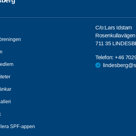
sberg
C/o:Lars Idstam
Rosenkullavägen
öreningen
711 35 LINDES
n
Telefon:
+46 702
medlem
lindesberg@s
iteter
länkar
alleri
k
allera SPF-appen