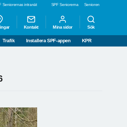
 Seniorernas intranät
SPF Seniorerna
Senioren
ingar
Kontakt
Mina sidor
Sök
Trafik
Installera SPF-appen
KPR
6