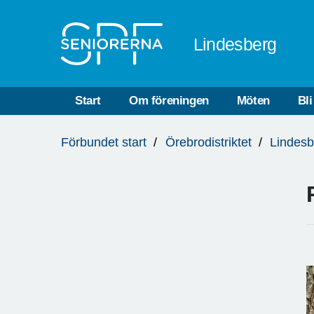
Till övergripande innehåll
Lindesberg
Start
Om föreningen
Möten
Bl
Du
Förbundet start
Örebrodistriktet
Lindesb
är
här: