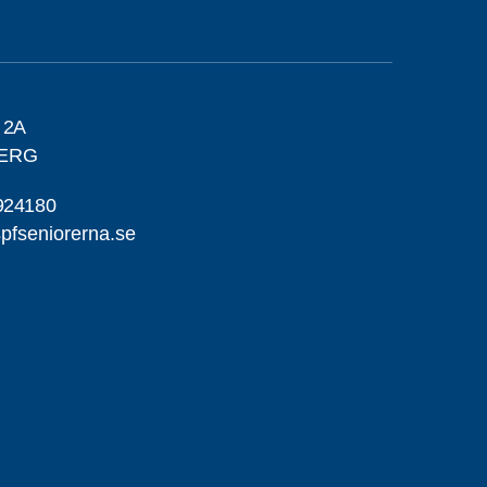
 2A
BERG
924180
pfseniorerna.se