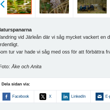
öregående
aturspanarna
andring vid Järleån där vi såg mycket vackert en del
rdentligt.
om tur var hade vi såg med oss för att förbättra f
Foto:
Åke och Anita
Dela sidan via:
Facebook
X
LinkedIn
E-