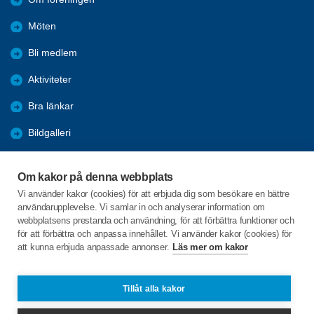
Möten
Bli medlem
Aktiviteter
Bra länkar
Bildgalleri
Trafik
Om kakor på denna webbplats
Installera SPF-appen
Vi använder kakor (cookies) för att erbjuda dig som besökare en bättre
användarupplevelse. Vi samlar in och analyserar information om
KPR
webbplatsens prestanda och användning, för att förbättra funktioner och
för att förbättra och anpassa innehållet. Vi använder kakor (cookies) för
att kunna erbjuda anpassade annonser.
Läs mer om kakor
C/o:Lars Idstam
Rosenkullavägen 2A
711 35 LINDESBERG
Tillåt alla kakor