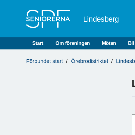
Till övergripande innehåll
Lindesberg
Start
Om föreningen
Möten
Bl
Du
Förbundet start
Örebrodistriktet
Lindesb
är
här: