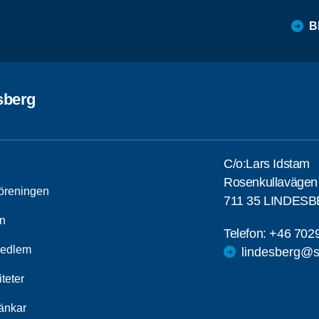
B
sberg
C/o:Lars Idstam
Rosenkullavägen
öreningen
711 35 LINDES
n
Telefon:
+46 702
medlem
lindesberg@s
iteter
länkar