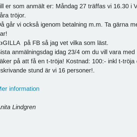
ill er som anmält er: Måndag 27 träffas vi 16.30 i V
åra tröjor.
å går vi också igenom betalning m.m. Ta gärna 
ar!
GILLA på FB så jag vet vilka som läst.
ista anmälningsdag idag 23/4 om du vill vara med 
äker på att få en t-tröja! Kostnad: 100:- inkl t-tröj
 skrivande stund är vi 16 personer!.
er information
nita Lindgren