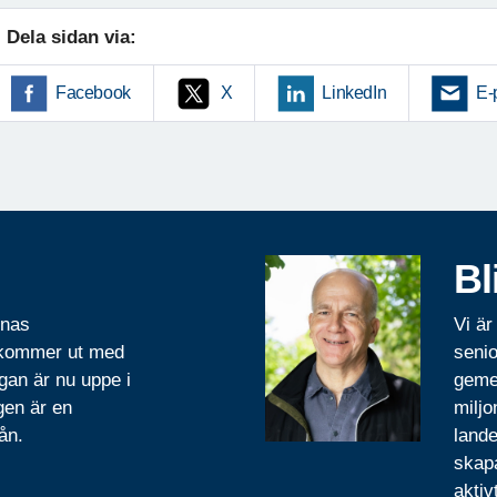
Dela sidan via:
Facebook
X
LinkedIn
E-
Bl
rnas
Vi är
 kommer ut med
senio
gan är nu uppe i
geme
gen är en
miljo
ån.
lande
skapa
aktiv