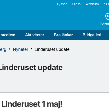
Lyssna
Press
Webbutik
SPF
Fören
i medlem
Aktiviteter
Bra länkar
Bildgalleri
erg
Nyheter
Linderuset update
Linderuset update