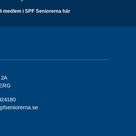
li medlem i SPF Seniorerna här
 2A
BERG
924180
pfseniorerna.se