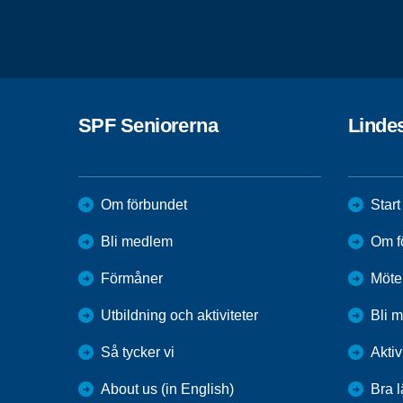
SPF Seniorerna
Linde
Om förbundet
Start
Bli medlem
Om f
Förmåner
Möte
Utbildning och aktiviteter
Bli 
Så tycker vi
Aktiv
About us (in English)
Bra 