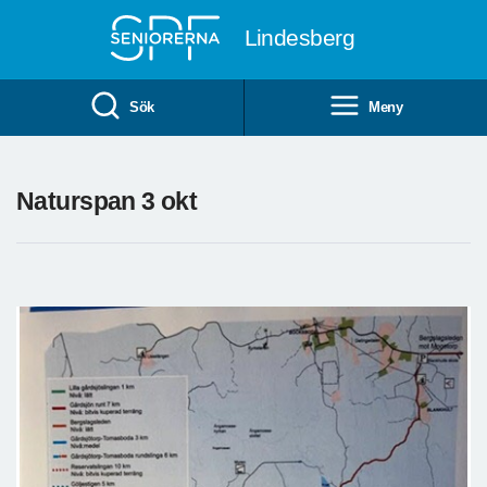
Till övergripande innehåll
Lindesberg
Sök
Meny
Naturspan 3 okt