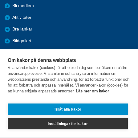
Bli medlem
Aktiviteter
Bra länkar
Bildgalleri
Trafik
Om kakor på denna webbplats
Installera SPF-appen
Vi använder kakor (cookies) för att erbjuda dig som besökare en bättre
användarupplevelse. Vi samlar in och analyserar information om
KPR
webbplatsens prestanda och användning, för att förbättra funktioner och
för att förbättra och anpassa innehållet. Vi använder kakor (cookies) för
att kunna erbjuda anpassade annonser.
Läs mer om kakor
C/o:Lars Idstam
Rosenkullavägen 2A
711 35 LINDESBERG
Tillåt alla kakor
Telefon:
+46 702924180
Inställningar för kakor
lindesberg@spfseniorerna.se