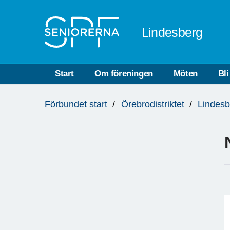
Till övergripande innehåll
Lindesberg
Start
Om föreningen
Möten
Bl
Du
Förbundet start
Örebrodistriktet
Lindesb
är
här: