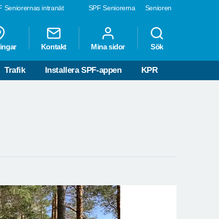
 Seniorernas intranät
SPF Seniorerna
Senioren
ingar
Kontakt
Mina sidor
Sök
Trafik
Installera SPF-appen
KPR