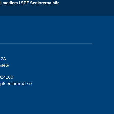
li medlem i SPF Seniorerna här
 2A
BERG
924180
pfseniorerna.se