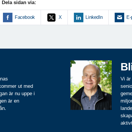
Dela sidan via:
Facebook
X
LinkedIn
E-
Bl
rnas
Vi är
 kommer ut med
senio
gan är nu uppe i
geme
gen är en
miljo
ån.
lande
skapa
aktiv