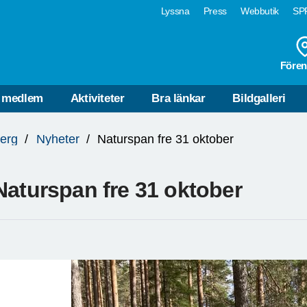
Lyssna
Press
Webbutik
SPF
Fören
i medlem
Aktiviteter
Bra länkar
Bildgalleri
erg
Nyheter
Naturspan fre 31 oktober
Naturspan fre 31 oktober