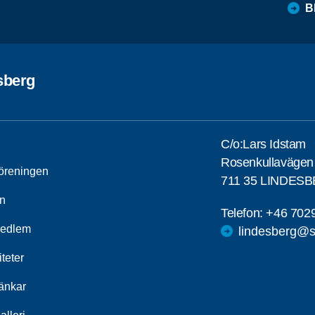
B
sberg
C/o:Lars Idstam
Rosenkullavägen
öreningen
711 35 LINDES
n
Telefon:
+46 702
medlem
lindesberg@s
iteter
länkar