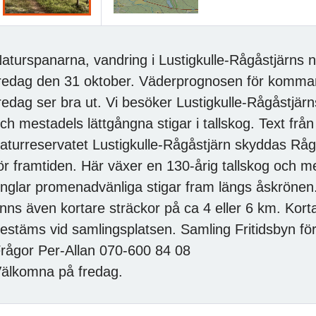
aturspanarna, vandring i Lustigkulle-Rågåstjärns 
redag den 31 oktober. Väderprognosen för komma
redag ser bra ut. Vi besöker Lustigkulle-Rågåstjär
ch mestadels lättgångna stigar i tallskog. Text från
aturreservatet Lustigkulle-Rågåstjärn skyddas Rå
ör framtiden. Här växer en 130-årig tallskog och me
inglar promenadvänliga stigar fram längs åskrönen.
inns även kortare sträckor på ca 4 eller 6 km. Korta
estäms vid samlingsplatsen. Samling Fritidsbyn för
rågor Per-Allan 070-600 84 08
älkomna på fredag.