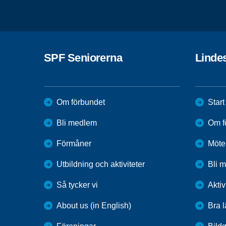
SPF Seniorerna
Linde
Om förbundet
Start
Bli medlem
Om f
Förmåner
Möte
Utbildning och aktiviteter
Bli 
Så tycker vi
Aktiv
About us (in English)
Bra 