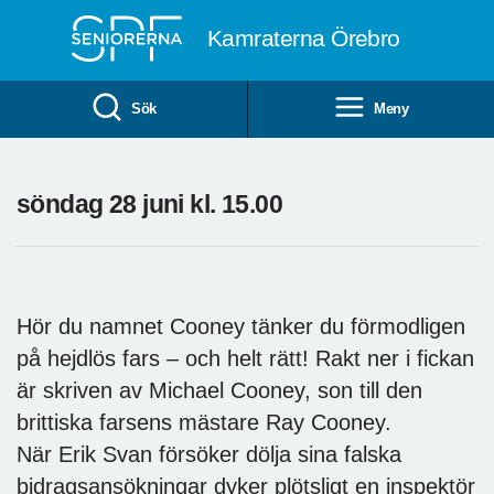
Till övergripande innehåll
Kamraterna Örebro
Sök
Meny
söndag 28 juni kl. 15.00
Hör du namnet Cooney tänker du förmodligen
på hejdlös fars – och helt rätt! Rakt ner i fickan
är skriven av Michael Cooney, son till den
brittiska farsens mästare Ray Cooney.
När Erik Svan försöker dölja sina falska
bidragsansökningar dyker plötsligt en inspektör