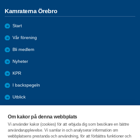
Kamraterna Örebro
Start
Vår förening
Bli medlem
Nyheter
KPR
I backspegeln
Utblick
Våra lokala sponsorer
Om kakor på denna webbplats
Program
Vi använder kakor (cookies) för att erbjuda dig som besökare en bättre
användarupplevelse. Vi samlar in och analyserar information om
Folkhälsoveckan 2026
webbplatsens prestanda och användning, för att förbättra funktioner och