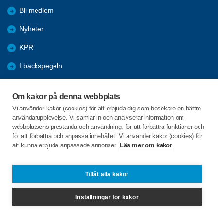
Bli medlem
Nyheter
KPR
I backspegeln
Utblick
Om kakor på denna webbplats
Våra lokala sponsorer
Vi använder kakor (cookies) för att erbjuda dig som besökare en bättre
användarupplevelse. Vi samlar in och analyserar information om
Program
webbplatsens prestanda och användning, för att förbättra funktioner och
för att förbättra och anpassa innehållet. Vi använder kakor (cookies) för
att kunna erbjuda anpassade annonser.
Läs mer om kakor
C/o:Lars-Göran Bergman
Lövåsvägen 10
702 29 Örebro
Tillåt alla kakor
Telefon:
073-360 14 35
Inställningar för kakor
bolars74@gmail.com