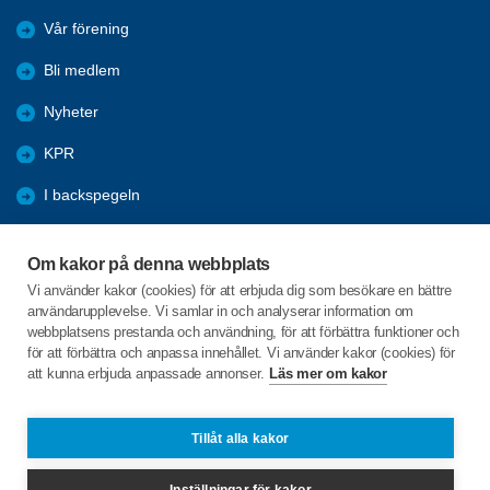
Vår förening
Bli medlem
Nyheter
KPR
I backspegeln
Utblick
Om kakor på denna webbplats
Våra lokala sponsorer
Vi använder kakor (cookies) för att erbjuda dig som besökare en bättre
användarupplevelse. Vi samlar in och analyserar information om
Program
webbplatsens prestanda och användning, för att förbättra funktioner och
för att förbättra och anpassa innehållet. Vi använder kakor (cookies) för
att kunna erbjuda anpassade annonser.
Läs mer om kakor
C/o:Lars-Göran Bergman
Lövåsvägen 10
702 29 Örebro
Tillåt alla kakor
Telefon:
073-360 14 35
Inställningar för kakor